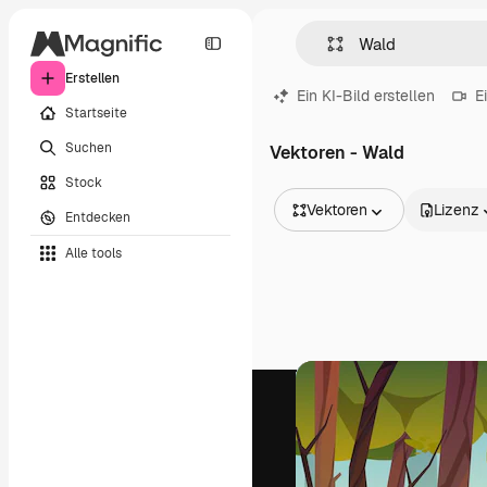
Erstellen
Ein KI-Bild erstellen
E
Startseite
Suchen
Vektoren - Wald
Stock
Vektoren
Lizenz
Entdecken
Alle Bilder
Alle tools
Vektoren
Illustrationen
Fotos
PSD
Vorlagen
Mockups
Videos
Filmmaterial
Motion Graphics
Videovorlagen
Icons
3D-Modelle
Schriftarten