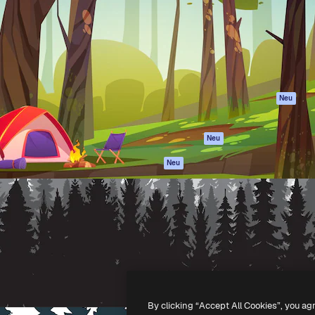
attform, um deine beste
Spaces
Academy
klichen. Mehr als 1 Million
KI-Assistent
Dokumentation
er Kreativen, Unternehmen,
KI-Bildgenerator
Support
Studios.
KI-Videogenerator
AGB
KI-
Datenschutzerkl
Stimmengenerator
Originale
Neu
Stock-Inhalte
Cookie-Richtlinie
MCP für
Vertrauenszentr
Neu
Claude/ChatGPT
Partner
Agenten
Neu
Unternehmen
API
Mobile App
Alle Magnific-Tools
-
2026
Freepik Company S.L.U.
Alle Rechte vorbehalten
.
By clicking “Accept All Cookies”, you ag