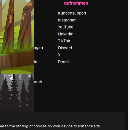
aufnehmen
Preise
Über uns
Kundensupport
Reviews
Instagram
Karriere
YouTube
ärung
Suchtrends
LinkedIn
Blog
TikTok
Veranstaltungen
Discord
um
Slidesgo
X
Deine Inhalte
Reddit
verkaufen
Pressesaal
Suchst du nach
magnific.ai
ree to the storing of cookies on your device to enhance site