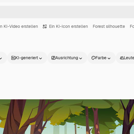
in KI-Video erstellen
Ein KI-Icon erstellen
Forest silhouette
Fo
KI-generiert
Ausrichtung
Farbe
Leut
Produkte
Loslegen