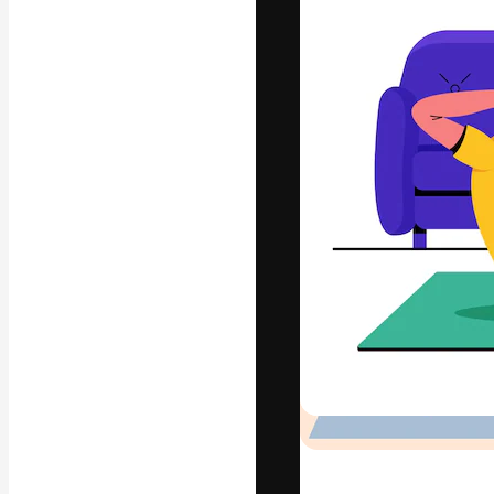
Die kreative Pl
Arbeit zu verwir
Abonnenten unt
Agenturen und 
Deutsch
Copyright © 2010