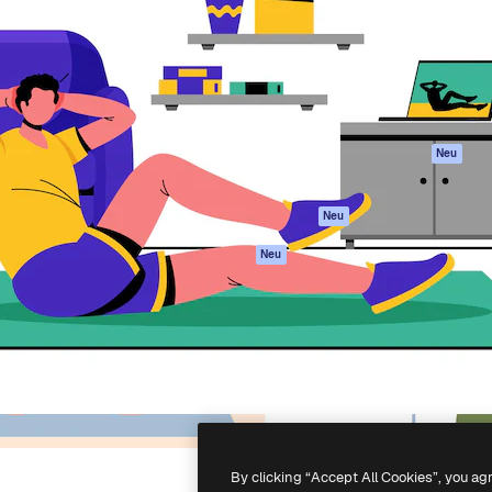
attform, um deine beste
Spaces
Academy
klichen. Mehr als 1 Million
KI-Assistent
Dokumentation
er Kreativen, Unternehmen,
KI-Bildgenerator
Support
Studios.
KI-Videogenerator
AGB
KI-
Datenschutzerkl
Stimmengenerator
Originale
Neu
Stock-Inhalte
Cookie-Richtlinie
MCP für
Vertrauenszentr
Neu
Claude/ChatGPT
Partner
Agenten
Neu
Unternehmen
API
Mobile App
Alle Magnific-Tools
-
2026
Freepik Company S.L.U.
Alle Rechte vorbehalten
.
By clicking “Accept All Cookies”, you ag