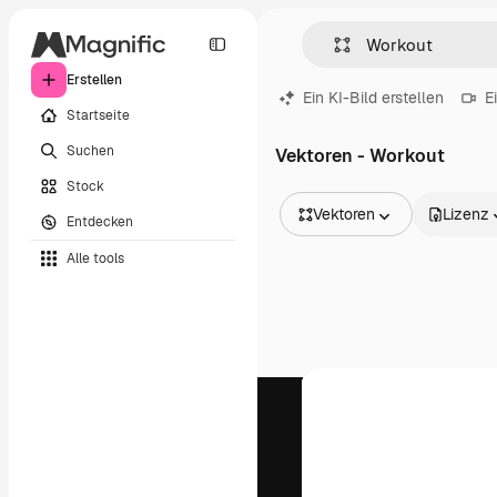
Erstellen
Ein KI-Bild erstellen
E
Startseite
Suchen
Vektoren - Workout
Stock
Vektoren
Lizenz
Entdecken
Alle Bilder
Alle tools
Vektoren
Illustrationen
Fotos
PSD
Vorlagen
Mockups
Videos
Filmmaterial
Motion Graphics
Videovorlagen
Icons
3D-Modelle
Schriftarten