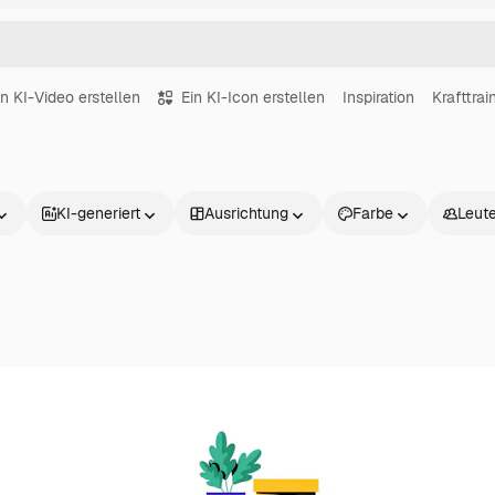
in KI-Video erstellen
Ein KI-Icon erstellen
Inspiration
Krafttrai
KI-generiert
Ausrichtung
Farbe
Leut
Produkte
Loslegen