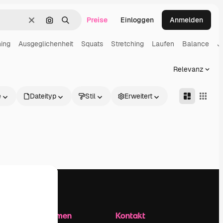
Preise
Einloggen
Anmelden
Löschen
Nach Bild suchen
Suchen
ning
Ausgeglichenheit
Squats
Stretching
Laufen
Balance
J
Relevanz
e
Dateityp
Stil
Erweitert
Unternehmen
Kontakt