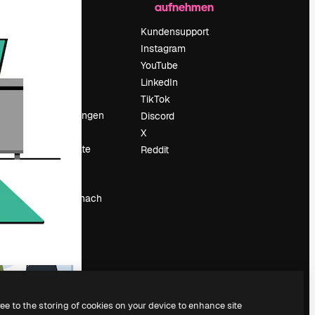
aufnehmen
Preise
Über uns
Kundensupport
Reviews
Instagram
Karriere
YouTube
ärung
Suchtrends
LinkedIn
Blog
TikTok
Veranstaltungen
Discord
um
Slidesgo
X
Deine Inhalte
Reddit
verkaufen
Pressesaal
Suchst du nach
magnific.ai
ree to the storing of cookies on your device to enhance site