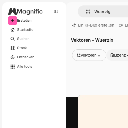
Erstellen
Ein KI-Bild erstellen
E
Startseite
Suchen
Vektoren - Wuerzig
Stock
Vektoren
Lizenz
Entdecken
Alle Bilder
Alle tools
Vektoren
Illustrationen
Fotos
PSD
Vorlagen
Mockups
Videos
Filmmaterial
Motion Graphics
Videovorlagen
Icons
3D-Modelle
Schriftarten