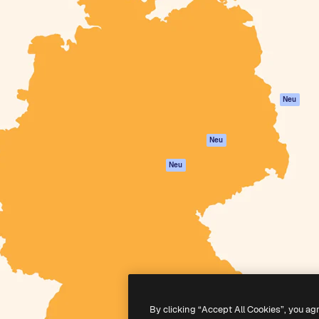
attform, um deine beste
Spaces
Academy
klichen. Mehr als 1 Million
KI-Assistent
Dokumentation
er Kreativen, Unternehmen,
KI-Bildgenerator
Support
Studios.
KI-Videogenerator
AGB
KI-
Datenschutzerkl
Stimmengenerator
Originale
Neu
Stock-Inhalte
Cookie-Richtlinie
MCP für
Vertrauenszentr
Neu
Claude/ChatGPT
Partner
Agenten
Neu
Unternehmen
API
Mobile App
Alle Magnific-Tools
-
2026
Freepik Company S.L.U.
Alle Rechte vorbehalten
.
By clicking “Accept All Cookies”, you ag