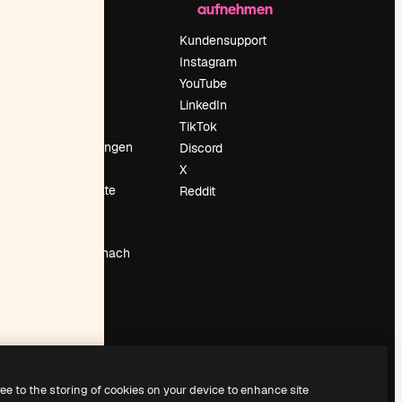
aufnehmen
Preise
Über uns
Kundensupport
Reviews
Instagram
Karriere
YouTube
ärung
Suchtrends
LinkedIn
Blog
TikTok
Veranstaltungen
Discord
um
Slidesgo
X
Deine Inhalte
Reddit
verkaufen
Pressesaal
Suchst du nach
magnific.ai
ree to the storing of cookies on your device to enhance site