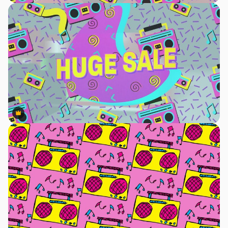
Premium
Premium