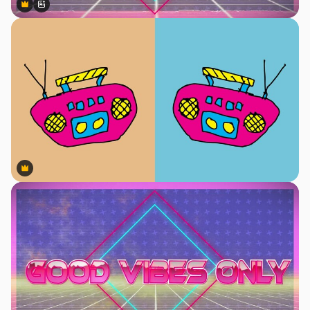
Premium
Premium
Generiert von KI
Premium
Premium