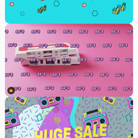
Premium
Premium