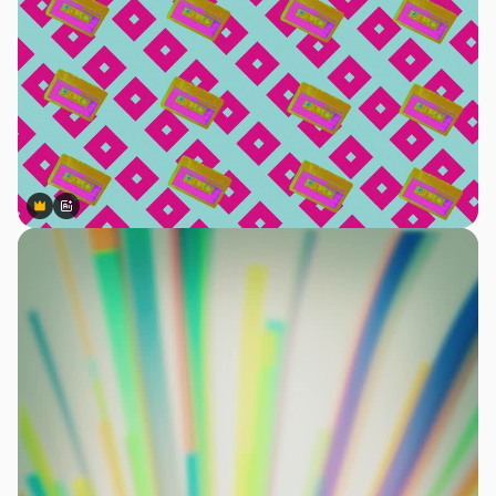
Premium
Premium
Generiert von KI