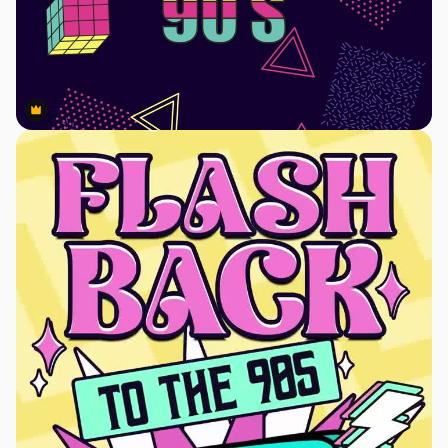
Premium
Premium