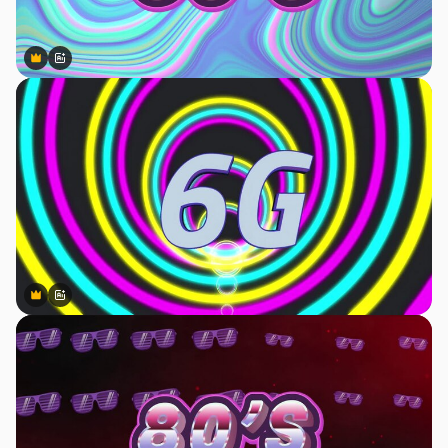
Premium
Premium
Generiert von KI
Premium
Premium
Generiert von KI