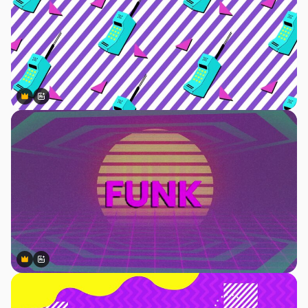
Premium
Premium
Generiert von KI
Premium
Premium
Generiert von KI