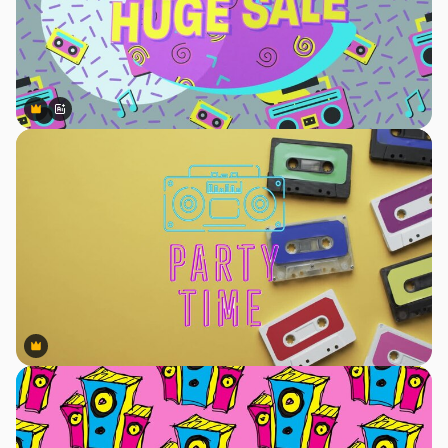
Premium
Premium
Generiert von KI
Premium
Premium