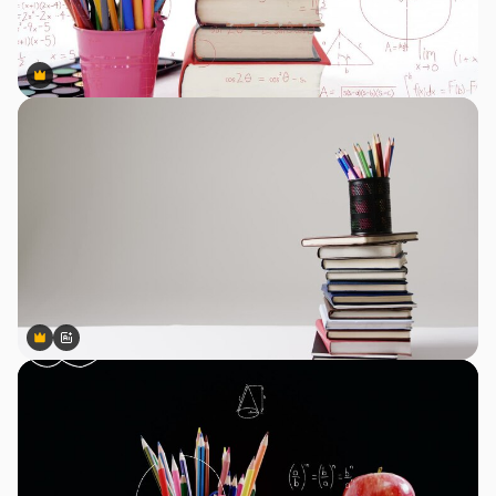
Premium
Premium
Premium
Premium
Generiert von KI