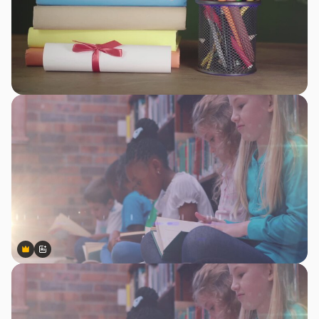
Premium
Premium
Generiert von KI