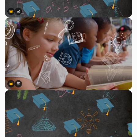
Premium
Premium
Generiert von KI
Premium
Premium
Generiert von KI