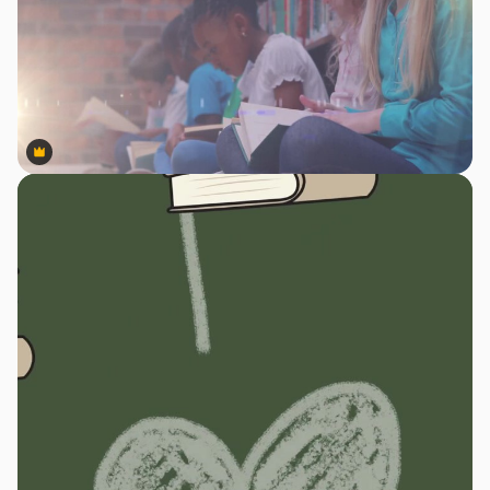
Premium
Premium