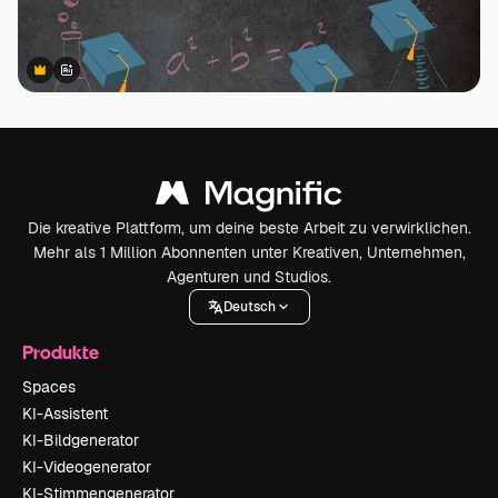
Premium
Premium
Generiert von KI
Die kreative Plattform, um deine beste Arbeit zu verwirklichen.
Mehr als 1 Million Abonnenten unter Kreativen, Unternehmen,
Agenturen und Studios.
Deutsch
Produkte
Spaces
KI-Assistent
KI-Bildgenerator
KI-Videogenerator
KI-Stimmengenerator