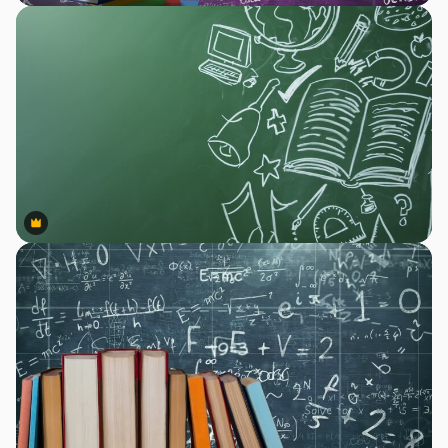
Premium
Premium