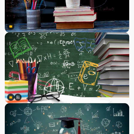
Premium
Premium
Premium
Premium
Generiert von KI