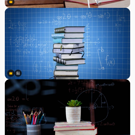
Premium
Premium
Premium
Premium
Generiert von KI