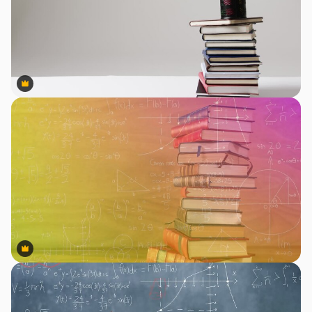
Premium
Premium
Premium
Premium