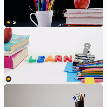
Premium
Premium
Generiert von KI
Premium
Premium