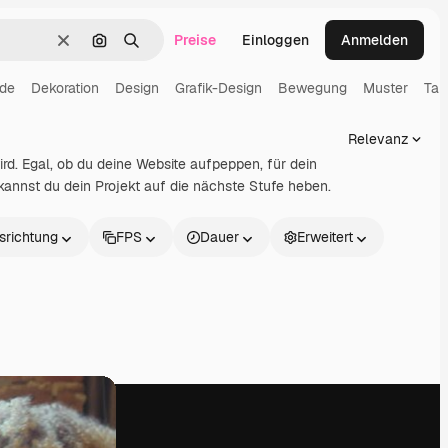
Preise
Einloggen
Anmelden
Löschen
Nach Bild suchen
Suchen
nde
Dekoration
Design
Grafik-Design
Bewegung
Muster
Tap
Relevanz
rd. Egal, ob du deine Website aufpeppen, für dein
annst du dein Projekt auf die nächste Stufe heben.
srichtung
FPS
Dauer
Erweitert