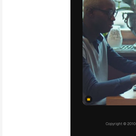
Icons
3D-Modelle
Schriftarten
Die kreative Pl
Arbeit zu verwir
Abonnenten unt
Agenturen und 
Deutsch
Premium
Premium
Premium
Premium
Premium
Premium
Premium
Premium
Premium
Premium
Premium
Premium
Premium
Premium
Premium
Premium
Premium
Premium
Premium
Premium
Premium
Premium
Premium
Premium
Premium
Premium
Premium
Premium
Premium
Premium
Premium
Premium
Premium
Premium
Premium
Premium
Premium
Premium
Premium
Premium
Premium
Premium
Premium
Premium
Premium
Premium
Premium
Premium
Premium
Premium
Premium
Premium
Premium
Premium
Premium
Premium
Premium
Premium
Premium
Premium
Generiert von KI
Generiert von KI
Generiert von KI
Generiert von KI
Generiert von KI
Generiert von KI
Generiert von KI
Generiert von KI
Generiert von KI
Generiert von KI
Generiert von KI
Generiert von KI
Generiert von KI
Generiert von KI
Generiert von KI
Generiert von KI
Copyright © 2010