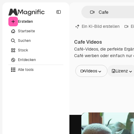
Erstellen
Ein KI-Bild erstellen
E
Startseite
Suchen
Cafe Videos
Café-Videos, die perfekte Ergä
Stock
Café werben oder einfach nur e
Entdecken
Alle tools
Videos
Lizenz
Alle Bilder
Vektoren
Illustrationen
Fotos
PSD
Vorlagen
Mockups
Videos
Filmmaterial
Motion Graphics
Videovorlagen