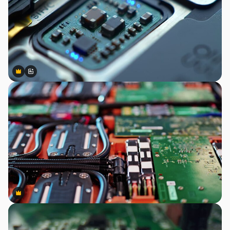
Premium
Premium
Generiert von KI
Premium
Premium