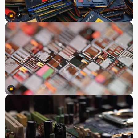
Premium
Premium
Generiert von KI
Premium
Premium