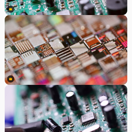
Premium
Premium
Premium
Premium