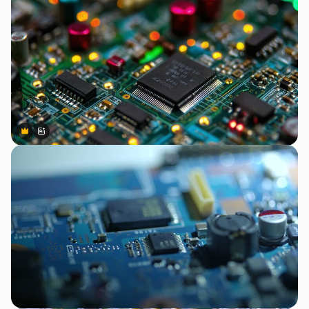
Premium
Premium
Generiert von KI