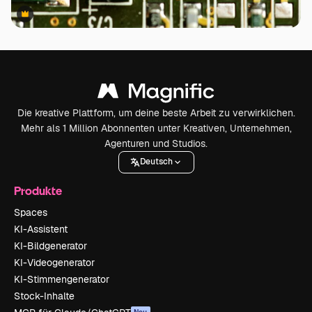
Premium
Premium
Die kreative Plattform, um deine beste Arbeit zu verwirklichen.
Mehr als 1 Million Abonnenten unter Kreativen, Unternehmen,
Agenturen und Studios.
Deutsch
Produkte
Spaces
KI-Assistent
KI-Bildgenerator
KI-Videogenerator
KI-Stimmengenerator
Stock-Inhalte