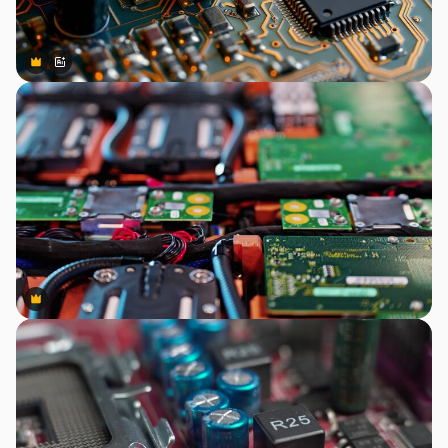
Premium
Premium
Generiert von KI
Premium
Premium