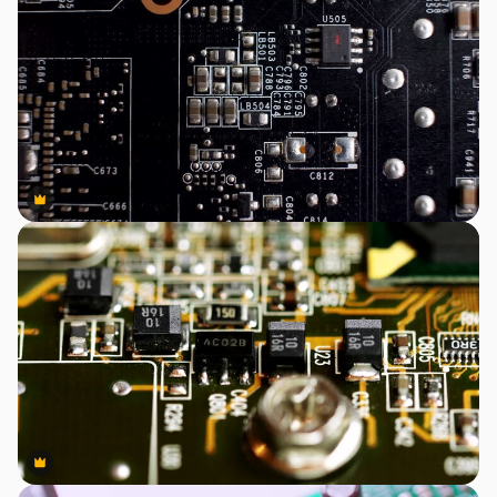
Premium
Premium
Premium
Premium