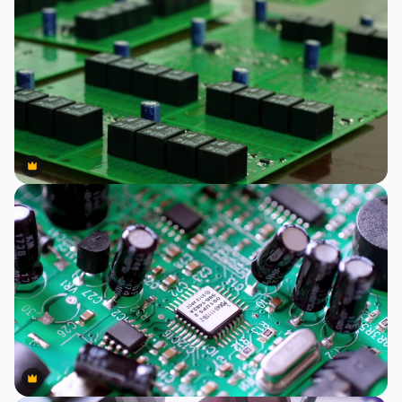
Premium
Premium
Premium
Premium