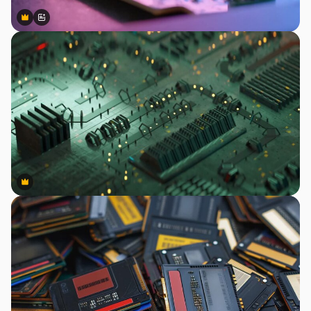
Premium
Premium
Generiert von KI
Premium
Premium