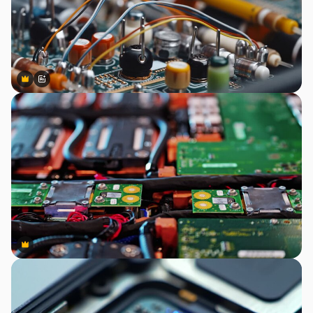
Premium
Premium
Generiert von KI
Premium
Premium