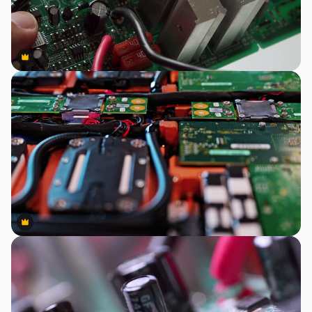
Premium
Premium
Premium
Premium