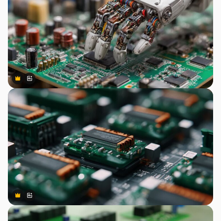
Premium
Premium
Generiert von KI
Premium
Premium
Generiert von KI