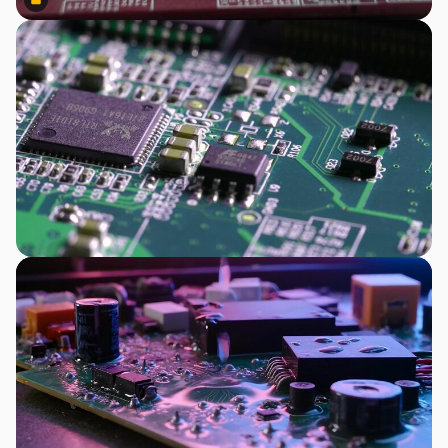
Premium
Premium