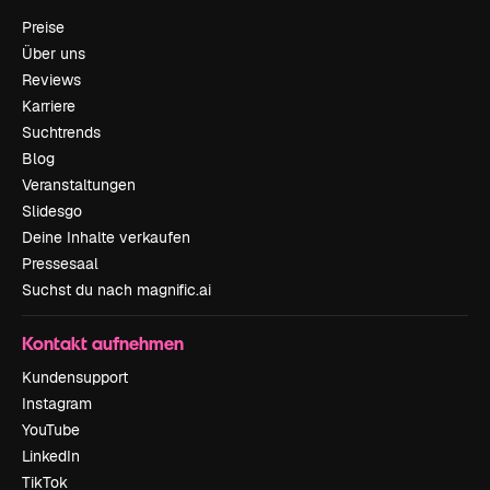
Preise
Über uns
Reviews
Karriere
Suchtrends
Blog
Veranstaltungen
Slidesgo
Deine Inhalte verkaufen
Pressesaal
Suchst du nach magnific.ai
Kontakt aufnehmen
Kundensupport
Instagram
YouTube
LinkedIn
TikTok