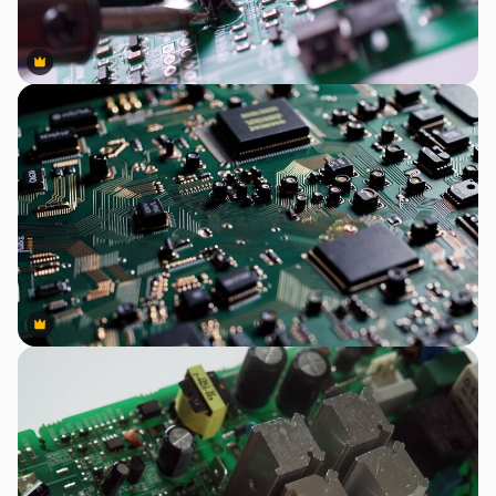
Premium
Premium
Premium
Premium