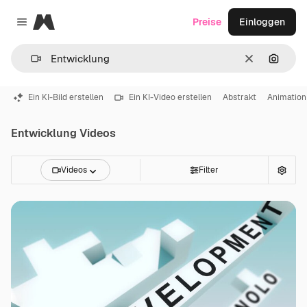
Magnific
Preise
Einloggen
Close menu
Löschen
Nach B
Ein KI-Bild erstellen
Ein KI-Video erstellen
Abstrakt
Animation
Entwicklung Videos
Videos
Filter