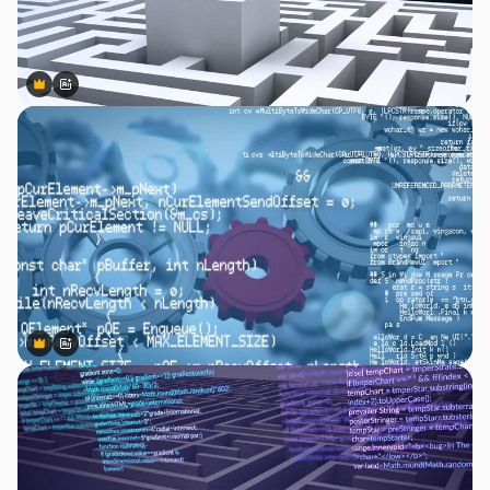
Premium
Premium
Generiert von KI
Premium
Premium
Generiert von KI