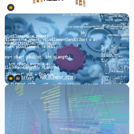
Premium
Premium
Premium
Premium
Generiert von KI