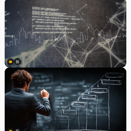
Premium
Premium
Generiert von KI