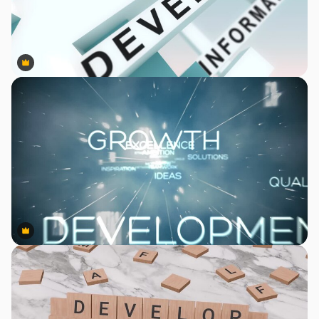
Premium
Premium
Premium
Premium