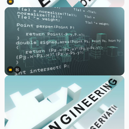
Premium
Premium
Premium
Premium
Generiert von KI