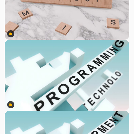
Premium
Premium
Premium
Premium