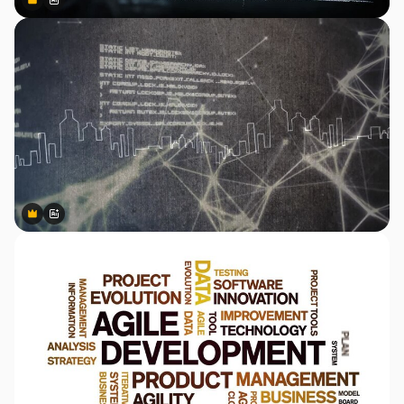
Premium
Premium
Generiert von KI
Premium
Premium
Generiert von KI