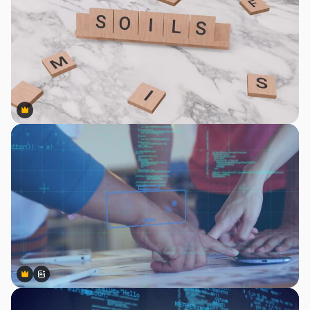
Premium
Premium
Premium
Premium
Generiert von KI