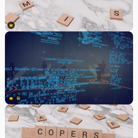
Premium
Premium
Premium
Premium
Generiert von KI