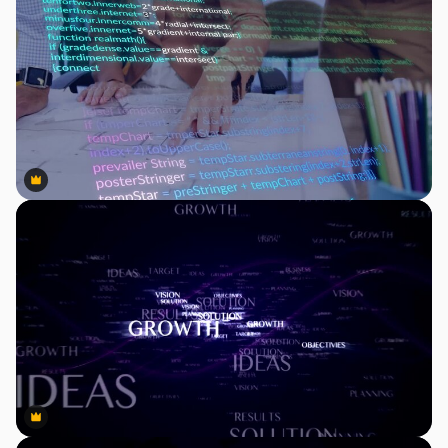
Premium
Premium
Premium
Premium