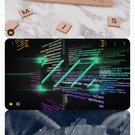
Premium
Premium
Premium
Premium
Generiert von KI