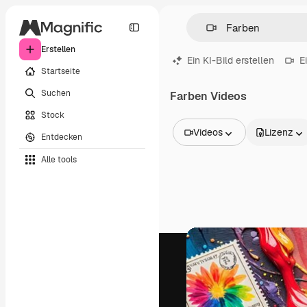
Erstellen
Ein KI-Bild erstellen
E
Startseite
Suchen
Farben Videos
Stock
Videos
Lizenz
Entdecken
Alle Bilder
Alle tools
Vektoren
Illustrationen
Fotos
PSD
Vorlagen
Mockups
Videos
Filmmaterial
Motion Graphics
Videovorlagen
Icons
3D-Modelle
Schriftarten