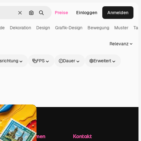
Preise
Einloggen
Anmelden
Löschen
Nach Bild suchen
Suchen
nde
Dekoration
Design
Grafik-Design
Bewegung
Muster
Tap
Relevanz
srichtung
FPS
Dauer
Erweitert
Unternehmen
Kontakt