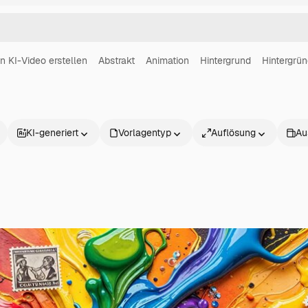
in KI-Video erstellen
Abstrakt
Animation
Hintergrund
Hintergrü
KI-generiert
Vorlagentyp
Auflösung
Au
Produkte
Loslegen