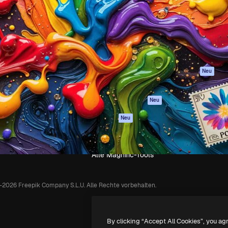
attform, um deine beste
Spaces
Academy
klichen. Mehr als 1 Million
KI-Assistent
Dokumentation
er Kreativen, Unternehmen,
KI-Bildgenerator
Support
Studios.
KI-Videogenerator
AGB
KI-
Datenschutzerkl
Stimmengenerator
Originale
Neu
Stock-Inhalte
Cookie-Richtlinie
MCP für
Vertrauenszentr
Neu
Claude/ChatGPT
Partner
Agenten
Neu
Unternehmen
API
Mobile App
Alle Magnific-Tools
-
2026
Freepik Company S.L.U.
Alle Rechte vorbehalten
.
By clicking “Accept All Cookies”, you ag