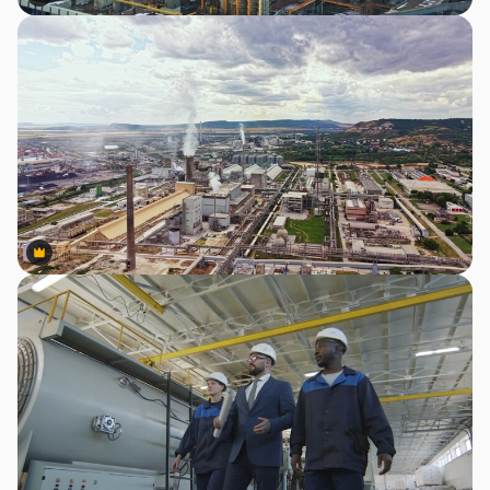
Premium
Premium
Premium
Premium