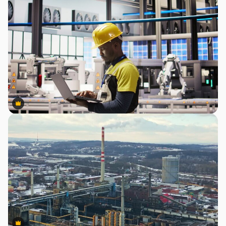
Premium
Premium