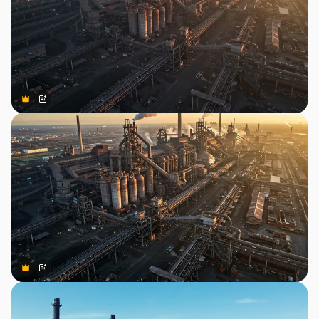
Premium
Premium
Generiert von KI
Premium
Premium
Generiert von KI