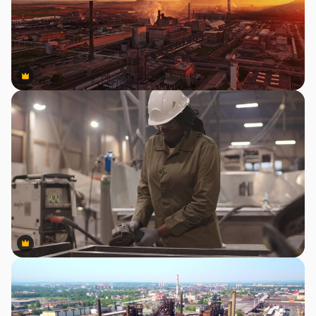
Premium
Premium
Premium
Premium