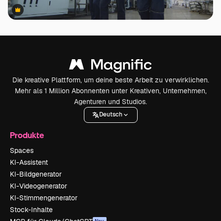
Premium
Premium
Die kreative Plattform, um deine beste Arbeit zu verwirklichen.
Mehr als 1 Million Abonnenten unter Kreativen, Unternehmen,
Agenturen und Studios.
Deutsch
Produkte
Spaces
KI-Assistent
KI-Bildgenerator
KI-Videogenerator
KI-Stimmengenerator
Stock-Inhalte