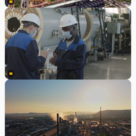
Premium
Premium
Premium
Premium