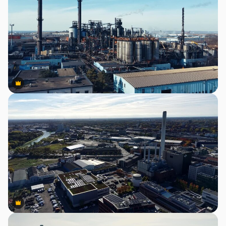
Premium
Premium
Premium
Premium