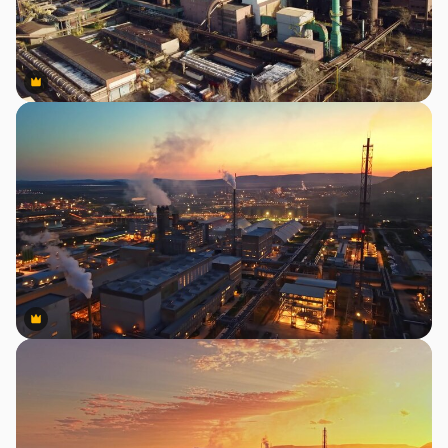
Premium
Premium
Premium
Premium