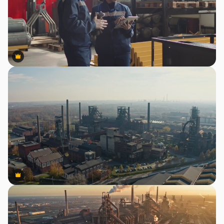
Premium
Premium
Premium
Premium