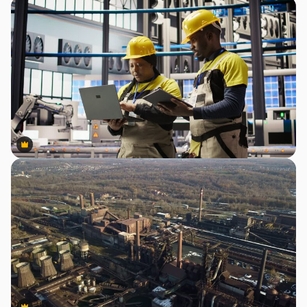
Premium
Premium