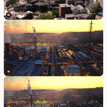
Premium
Premium
Premium
Premium