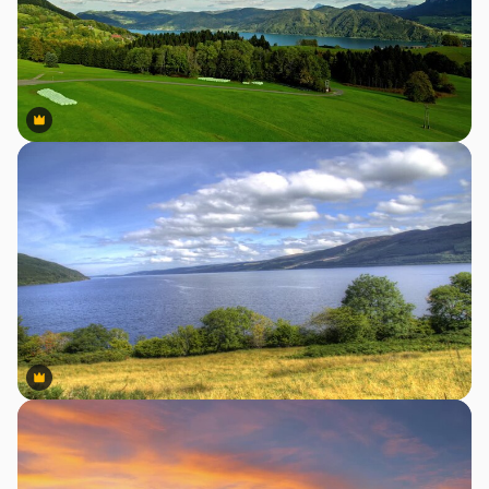
Premium
Premium
Premium
Premium