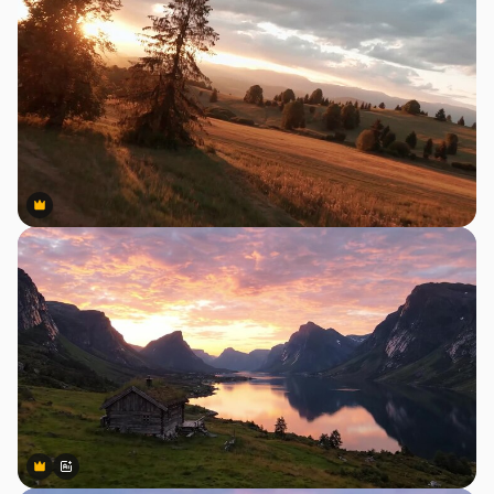
Premium
Premium
Premium
Premium
Generiert von KI