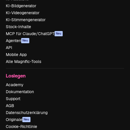
KI-Bildgenerator
KI-Videogenerator
KI-Stimmengenerator
Stock-Inhalte
MCP für Claude/ChatGPT
Neu
Agenten
Neu
API
Mobile App
Alle Magnific-Tools
Loslegen
Academy
Dokumentation
Support
AGB
Datenschutzerklärung
Originale
Neu
Cookie-Richtlinie