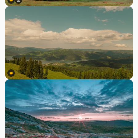
Premium
Premium
Generiert von KI
Premium
Premium