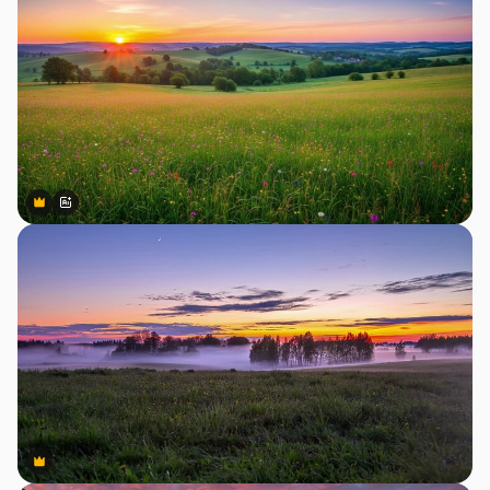
Premium
Premium
Generiert von KI
Premium
Premium