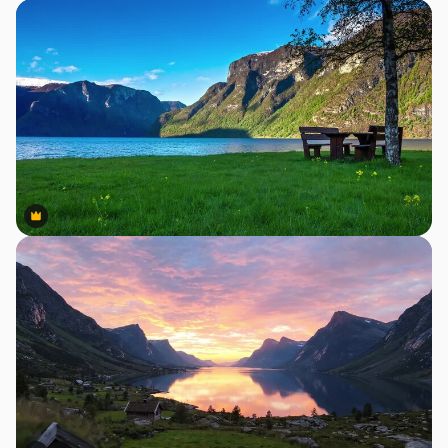
Premium
Premium