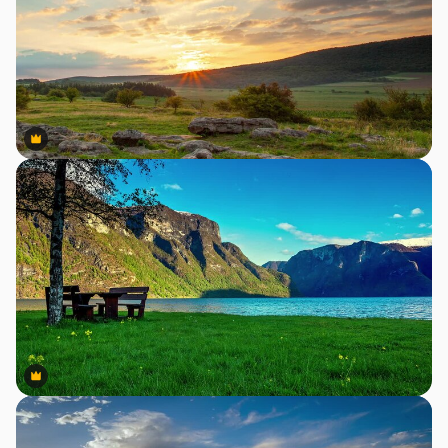
Premium
Premium
Premium
Premium