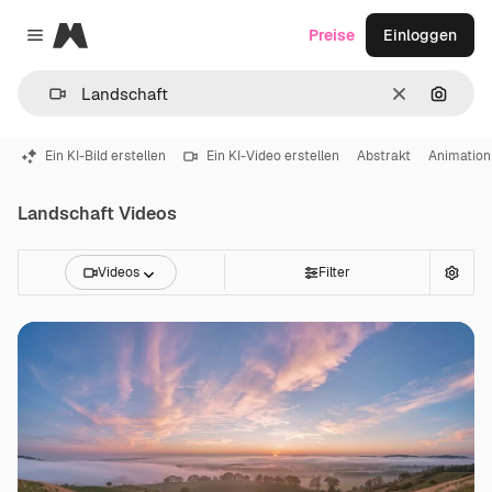
Magnific
Preise
Einloggen
Close menu
Löschen
Nach B
Ein KI-Bild erstellen
Ein KI-Video erstellen
Abstrakt
Animation
Landschaft Videos
Videos
Filter