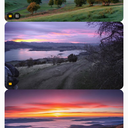
Premium
Premium
Generiert von KI
Premium
Premium