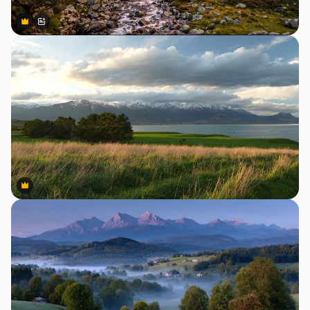
Premium
Premium
Generiert von KI
Premium
Premium