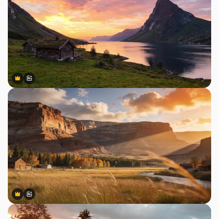
Premium
Premium
Generiert von KI
Premium
Premium
Generiert von KI