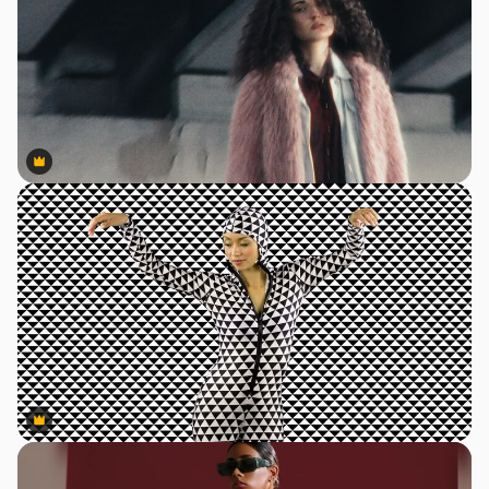
Premium
Premium
Premium
Premium