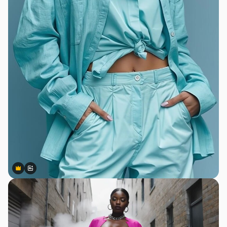
Premium
Premium
Generiert von KI