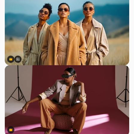
Premium
Premium
Generiert von KI
Premium
Premium