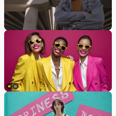
Premium
Premium
Generiert von KI