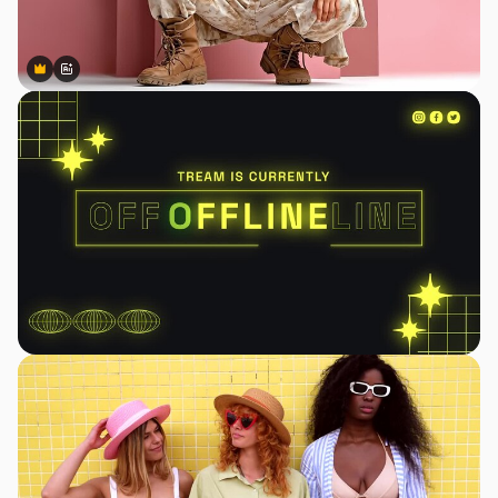
Premium
Premium
Generiert von KI