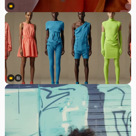
Premium
Premium
Premium
Premium
Generiert von KI