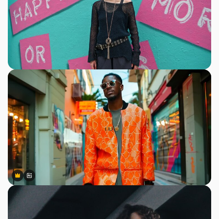
Premium
Premium
Generiert von KI