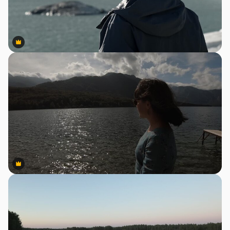
Premium
Premium
Premium
Premium