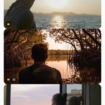
Premium
Premium
Premium
Premium
Generiert von KI