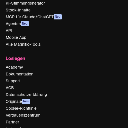
KI-Stimmengenerator
Stock-Inhalte
MCP für Claude/ChatGPT
Neu
Agenten
Neu
API
Mobile App
Alle Magnific-Tools
Loslegen
Academy
Dokumentation
Support
AGB
Datenschutzerklärung
Originale
Neu
Cookie-Richtlinie
Vertrauenszentrum
Partner