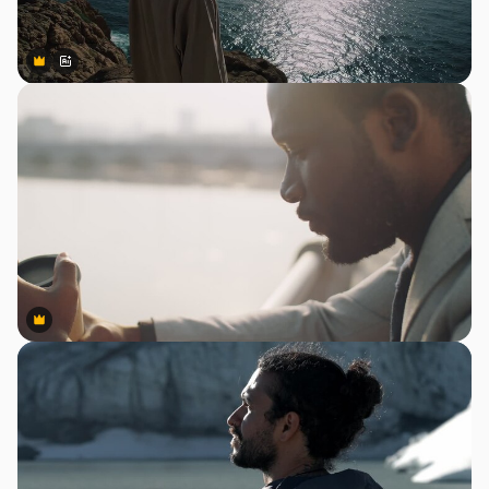
Premium
Premium
Generiert von KI
Premium
Premium