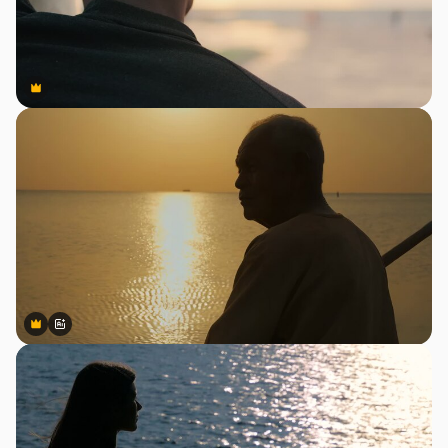
Premium
Premium
Premium
Premium
Generiert von KI