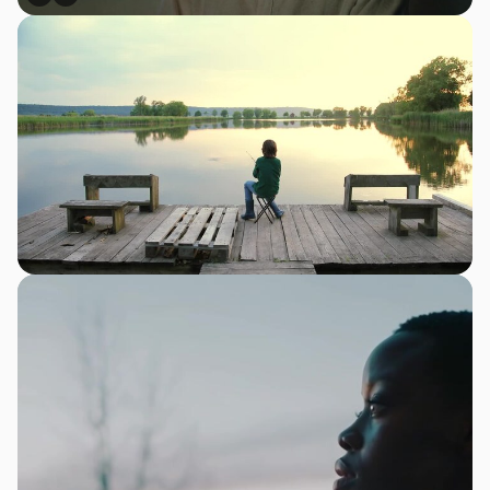
Premium
Premium
Generiert von KI