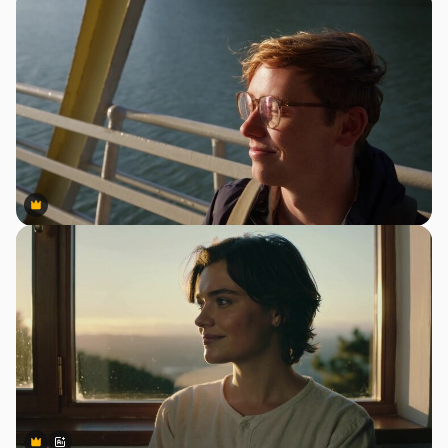
Premium
Premium