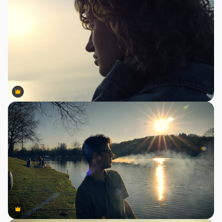
Premium
Premium
Premium
Premium