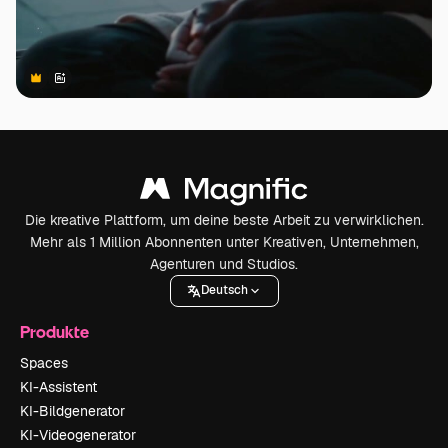
Premium
Premium
Generiert von KI
Die kreative Plattform, um deine beste Arbeit zu verwirklichen.
Mehr als 1 Million Abonnenten unter Kreativen, Unternehmen,
Agenturen und Studios.
Deutsch
Produkte
Spaces
KI-Assistent
KI-Bildgenerator
KI-Videogenerator