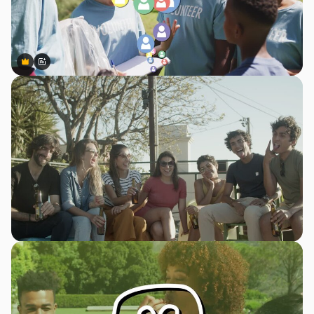
Premium
Premium
Generiert von KI