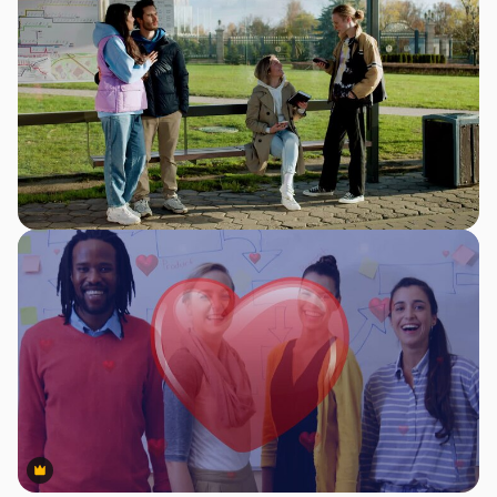
Premium
Premium