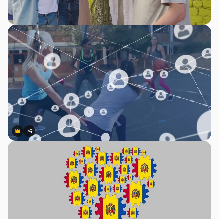
Premium
Premium
Generiert von KI