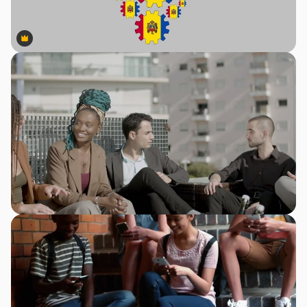
Premium
Premium