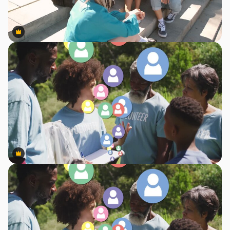
Premium
Premium
Premium
Premium