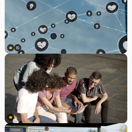
Premium
Premium
Generiert von KI
Premium
Premium