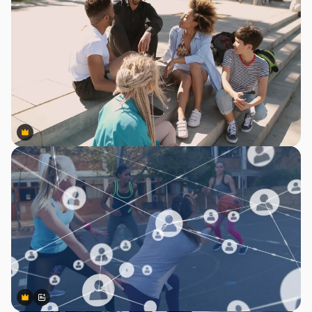
Premium
Premium
Premium
Premium
Generiert von KI