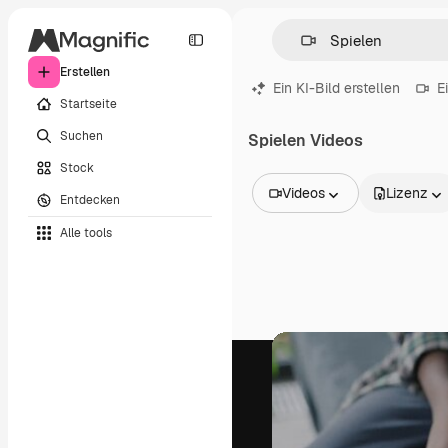
Erstellen
Ein KI-Bild erstellen
E
Startseite
Suchen
Spielen Videos
Stock
Videos
Lizenz
Entdecken
Alle Bilder
Alle tools
Vektoren
Illustrationen
Fotos
PSD
Vorlagen
Mockups
Videos
Filmmaterial
Motion Graphics
Videovorlagen
Icons
3D-Modelle
Schriftarten