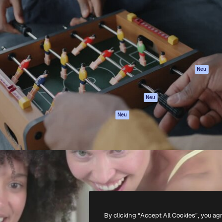
attform, um deine beste
Spaces
Academy
klichen. Mehr als 1 Million
KI-Assistent
Dokumentation
er Kreativen, Unternehmen,
KI-Bildgenerator
Support
Studios.
KI-Videogenerator
AGB
KI-
Datenschutzerkl
Stimmengenerator
Originale
Neu
Stock-Inhalte
Cookie-Richtlinie
MCP für
Vertrauenszentr
Neu
Claude/ChatGPT
Partner
Agenten
Neu
Unternehmen
API
Mobile App
Alle Magnific-Tools
-
2026
Freepik Company S.L.U.
Alle Rechte vorbehalten
.
By clicking “Accept All Cookies”, you ag