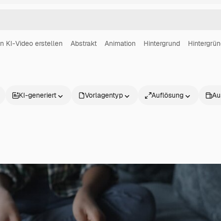
in KI-Video erstellen
Abstrakt
Animation
Hintergrund
Hintergrü
KI-generiert
Vorlagentyp
Auflösung
Au
Produkte
Loslegen