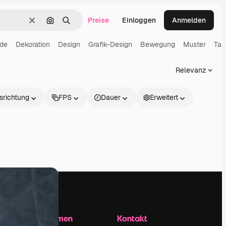
Preise
Einloggen
Anmelden
Löschen
Nach Bild suchen
Suchen
nde
Dekoration
Design
Grafik-Design
Bewegung
Muster
Tap
Relevanz
srichtung
FPS
Dauer
Erweitert
Unternehmen
Kontakt