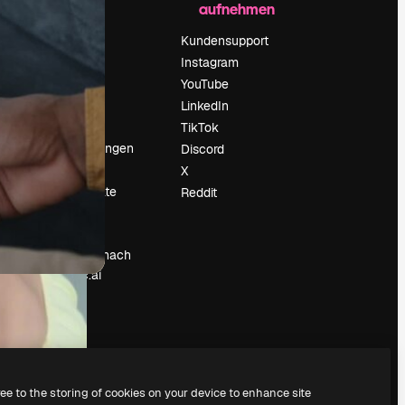
aufnehmen
Preise
Über uns
Kundensupport
Reviews
Instagram
Karriere
YouTube
ärung
Suchtrends
LinkedIn
Blog
TikTok
Veranstaltungen
Discord
um
Slidesgo
X
Deine Inhalte
Reddit
verkaufen
Pressesaal
Suchst du nach
magnific.ai
ree to the storing of cookies on your device to enhance site