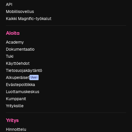
API
Mobiilisovellus
Kaikki Magnific-työkalut
Aloita
Academy
Dokumentaatio
Tuki
Käyttöehdot
Tietosuojakäytäntö
Alkuperäiset
Uusi
Evästepolitiikka
Luottamuskeskus
Kumppanit
Yrityksille
Yritys
Hinnoittelu