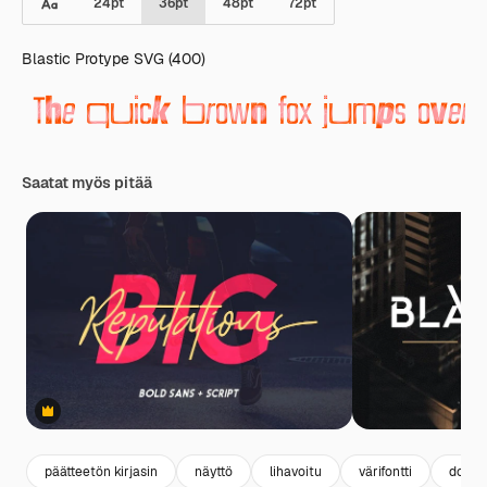
24
pt
36
pt
48
pt
72
pt
Blastic Protype SVG (400)
Saatat myös pitää
Premium
päätteetön kirjasin
näyttö
lihavoitu
värifontti
doodl