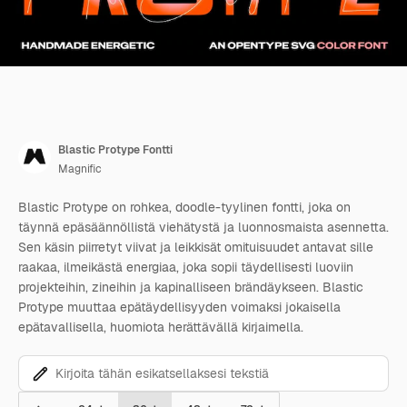
Blastic Protype Fontti
Magnific
Blastic Protype on rohkea, doodle-tyylinen fontti, joka on
täynnä epäsäännöllistä viehätystä ja luonnosmaista asennetta.
Sen käsin piirretyt viivat ja leikkisät omituisuudet antavat sille
raakaa, ilmeikästä energiaa, joka sopii täydellisesti luoviin
projekteihin, zineihin ja kapinalliseen brändäykseen. Blastic
Protype muuttaa epätäydellisyyden voimaksi jokaisella
epätavallisella, huomiota herättävällä kirjaimella.