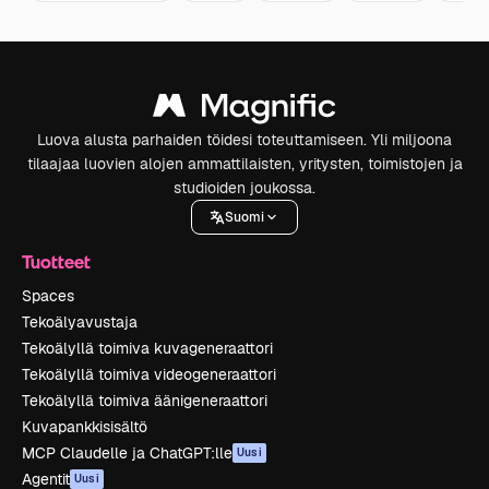
Luova alusta parhaiden töidesi toteuttamiseen. Yli miljoona
tilaajaa luovien alojen ammattilaisten, yritysten, toimistojen ja
studioiden joukossa.
Suomi
Tuotteet
Spaces
Tekoälyavustaja
Tekoälyllä toimiva kuvageneraattori
Tekoälyllä toimiva videogeneraattori
Tekoälyllä toimiva äänigeneraattori
Kuvapankkisisältö
MCP Claudelle ja ChatGPT:lle
Uusi
Agentit
Uusi