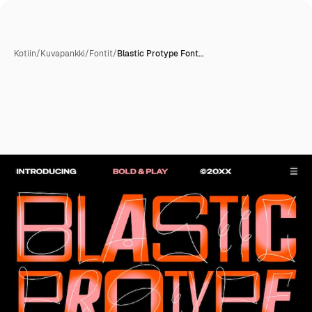
Kotiin
/
Kuvapankki
/
Fontit
/
Blastic Protype Font…