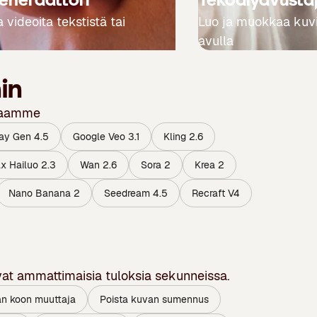
 videoita tekstistä tai
Luo ja muokkaa kuv
avulla
in
lmaamme
ay Gen 4.5
Google Veo 3.1
Kling 2.6
x Hailuo 2.3
Wan 2.6
Sora 2
Krea 2
Nano Banana 2
Seedream 4.5
Recraft V4
at ammattimaisia tuloksia sekunneissa.
n koon muuttaja
Poista kuvan sumennus