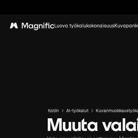
Luova työkalukokonaisuus
Kuvapank
Magnific
Kotiin
AI-työkalut
Kuvanmuokkaustyök
Muuta vala