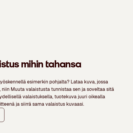
istus mihin tahansa
öskennellä esimerkin pohjalta? Lataa kuva, jossa
 niin Muuta valaistusta tunnistaa sen ja soveltaa sitä
ellisellä valaistuksella, tuotekuva juuri oikealla
itteenä ja siirrä sama valaistus kuvaasi.