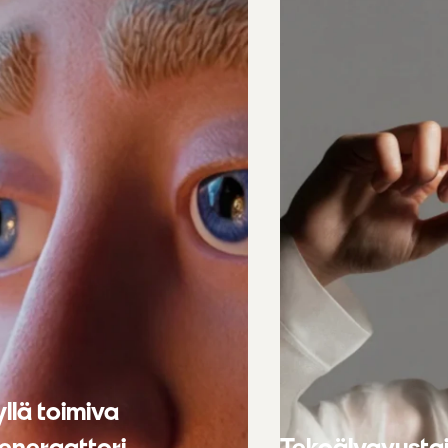
llä toimiva
eneraattori
Tekoälyavusta