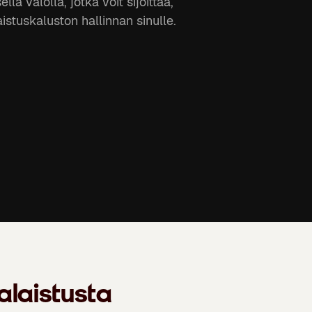
ä valolla, jotka voit sijoittaa,
istuskaluston hallinnan sinulle.
alaistusta