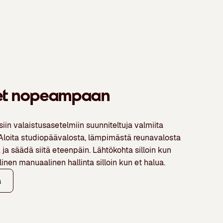
set nopeampaan
n valaistusasetelmiin suunniteltuja valmiita
 Aloita studiopäävalosta, lämpimästä reunavalosta
 ja säädä siitä eteenpäin. Lähtökohta silloin kun
linen manuaalinen hallinta silloin kun et halua.
a