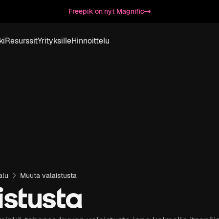
Freepik on nyt Magnific
ki
Resurssit
Yrityksille
Hinnoittelu
alu
Muuta valaistusta
istusta