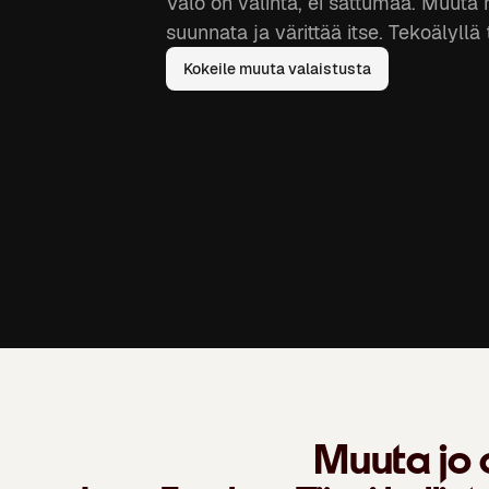
Valo on valinta, ei sattumaa. Muuta m
suunnata ja värittää itse. Tekoälyll
Kokeile muuta valaistusta
Muuta jo 