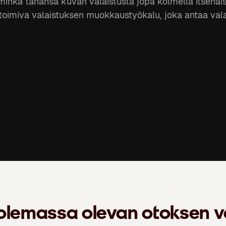
inkä tahansa kuvan valaistusta jopa kolmella itsenäisell
ä toimiva valaistuksen muokkaustyökalu, joka antaa vala
olemassa olevan otoksen v