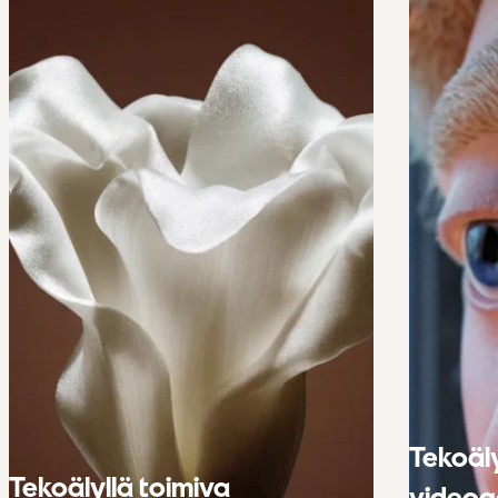
Tekoäly
Tekoälyllä toimiva
videog