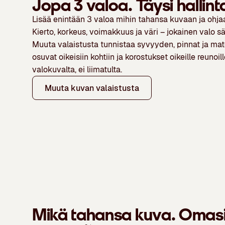
Jopa 3 valoa. Täysi hallint
Lisää enintään 3 valoa mihin tahansa kuvaan ja ohjaa
Kierto, korkeus, voimakkuus ja väri – jokainen valo s
Muuta valaistusta tunnistaa syvyyden, pinnat ja mater
osuvat oikeisiin kohtiin ja korostukset oikeille reunoi
valokuvalta, ei liimatulta.
Muuta kuvan valaistusta
Mikä tahansa kuva. Omasi