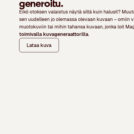
generoitu.
Eikö otoksen valaistus näytä siltä kuin halusit? Muut
sen uudelleen jo olemassa olevaan kuvaan – omiin val
muotokuviin tai mihin tahansa kuvaan, jonka loit Ma
toimivalla kuvageneraattorilla
.
Lataa kuva