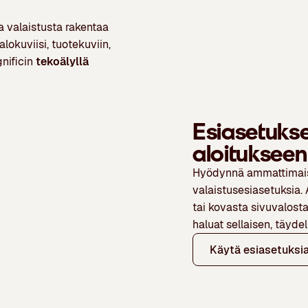
a valaistusta rakentaa
okuviisi, tuotekuviin,
gnificin
tekoälyllä
Esiasetuk
aloitukseen
Hyödynnä ammattimaisii
valaistusesiasetuksia.
tai kovasta sivuvalosta
haluat sellaisen, täydel
Käytä esiasetuksi