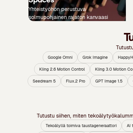
Yhteistyöhön perustuva
solmupohjainen rajaton kanvaasi
T
Tutust
Google Omni
Grok Imagine
HappyHo
Kling 2.6 Motion Control
Kling 3.0 Motion Co
Seedream 5
Flux.2 Pro
GPT Image 1.5
Tutustu siihen, miten tekoälytyökalum
Tekoälyllä toimiva taustageneraattori
AI 