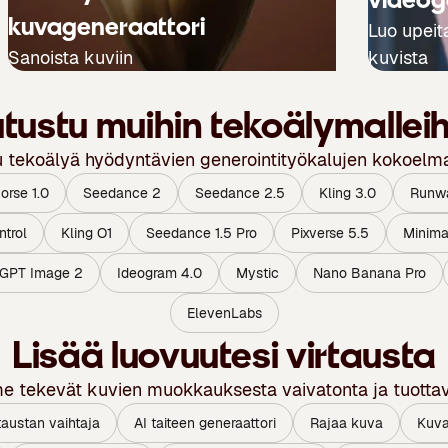
kuvageneraattori
Luo upeita
Sanoista kuviin
kuvista
utustu muihin tekoälymalleih
u tekoälyä hyödyntävien generointityökalujen kokoe
rse 1.0
Seedance 2
Seedance 2.5
Kling 3.0
Runw
ntrol
Kling O1
Seedance 1.5 Pro
Pixverse 5.5
Minima
GPT Image 2
Ideogram 4.0
Mystic
Nano Banana Pro
ElevenLabs
Lisää luovuutesi virtausta
me tekevät kuvien muokkauksesta vaivatonta ja tuottav
taustan vaihtaja
AI taiteen generaattori
Rajaa kuva
Kuva