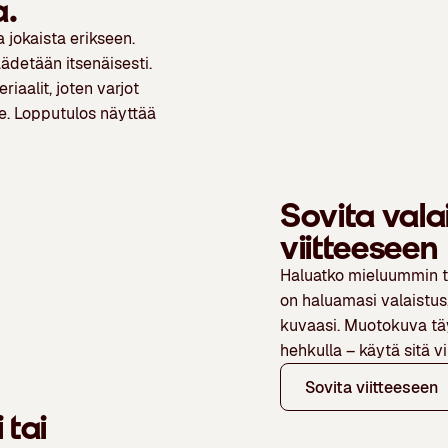
a.
 jokaista erikseen.
äädetään itsenäisesti.
iaalit, joten varjot
lle. Lopputulos näyttää
Sovita vala
viitteeseen
Haluatko mieluummin ty
on haluamasi valaistus,
kuvaasi. Muotokuva täyd
hehkulla – käytä sitä vi
Sovita viitteeseen
 tai