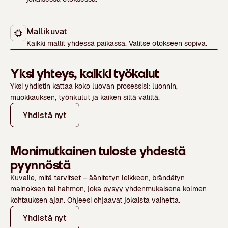
Mallikuvat
Watch video
Kaikki mallit yhdessä paikassa. Valitse otokseen sopiva.
Yksi yhteys, kaikki työkalut
Yksi yhdistin kattaa koko luovan prosessisi: luonnin,
muokkauksen, työnkulut ja kaiken siltä väliltä.
Yhdistä nyt
Monimutkainen tuloste yhdestä
pyynnöstä
Kuvaile, mitä tarvitset – äänitetyn leikkeen, brändätyn
mainoksen tai hahmon, joka pysyy yhdenmukaisena kolmen
kohtauksen ajan. Ohjeesi ohjaavat jokaista vaihetta.
Yhdistä nyt