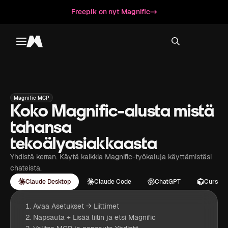
Freepik on nyt Magnific
Toggle menu
Magnific
Magnific MCP
Koko Magnific-alusta mistä
tahansa
tekoälyasiakkaasta
Yhdistä kerran. Käytä kaikkia Magnific-työkaluja käyttämistäsi
chateista.
Claude Desktop
Claude Code
ChatGPT
Cursor
Avaa Asetukset → Liittimet
Napsauta + Lisää liitin ja etsi Magnific