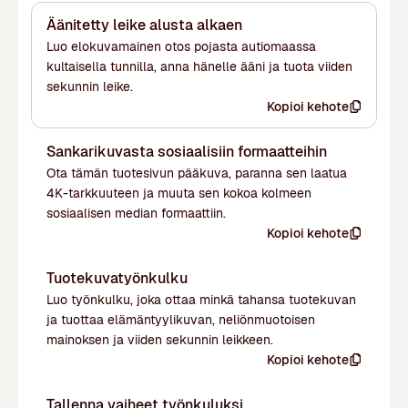
Äänitetty leike alusta alkaen
Luo elokuvamainen otos pojasta autiomaassa
kultaisella tunnilla, anna hänelle ääni ja tuota viiden
sekunnin leike.
Kopioi kehote
Sankarikuvasta sosiaalisiin formaatteihin
Ota tämän tuotesivun pääkuva, paranna sen laatua
4K-tarkkuuteen ja muuta sen kokoa kolmeen
sosiaalisen median formaattiin.
Kopioi kehote
Tuotekuvatyönkulku
Luo työnkulku, joka ottaa minkä tahansa tuotekuvan
ja tuottaa elämäntyylikuvan, neliönmuotoisen
mainoksen ja viiden sekunnin leikkeen.
Kopioi kehote
Tallenna vaiheet työnkuluksi