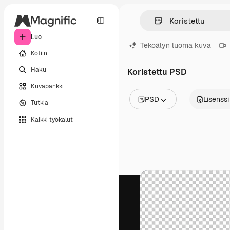
Luo
Tekoälyn luoma kuva
Kotiin
Haku
Koristettu PSD
Kuvapankki
PSD
Lisenssi
Tutkia
Kaikki kuvat
Kaikki työkalut
Vektorit
Kuvituksia
Valokuvat
PSD
Mallipohja
Mallikuvat
Videot
Videomateriaali
Liikegrafiikka
Videopohjat
Kuvakkeet
3D mallit
Fontit