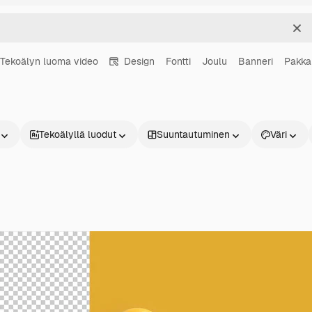
Sel
Tekoälyn luoma video
Design
Fontti
Joulu
Banneri
Pakka
Tekoälyllä luodut
Suuntautuminen
Väri
Tuotteet
Aloita