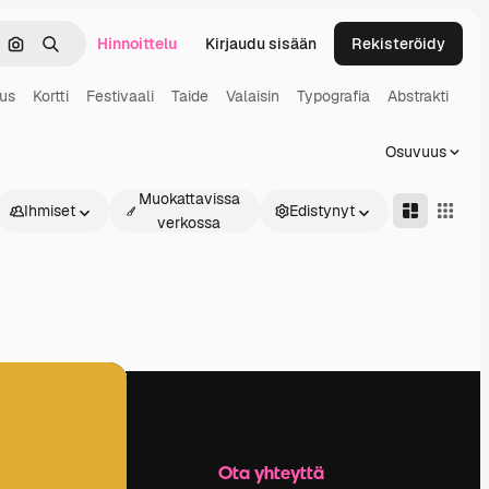
Hinnoittelu
Kirjaudu sisään
Rekisteröidy
keä
Hae kuvan perusteella
Haku
us
Kortti
Festivaali
Taide
Valaisin
Typografia
Abstrakti
Osuvuus
Muokattavissa
Ihmiset
Edistynyt
verkossa
Yritys
Ota yhteyttä