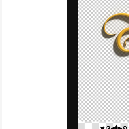
Luova alusta pa
toteuttamiseen. 
luovien alojen a
toimistojen ja 
Suomi