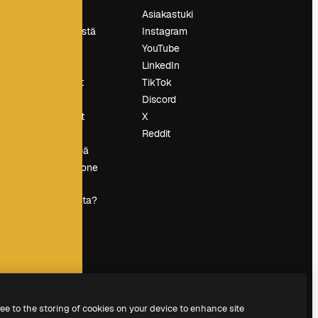
Hinnoittelu
Asiakastuki
Tietoja meistä
Instagram
Reviews
YouTube
Urat
LinkedIn
tö
Hakutrendit
TikTok
Blogi
Discord
Tapahtumat
X
s
Slidesgo
Reddit
Myy sisältöä
Lehdistöhuone
Etsitkö
magnific.ai:ta?
ree to the storing of cookies on your device to enhance site