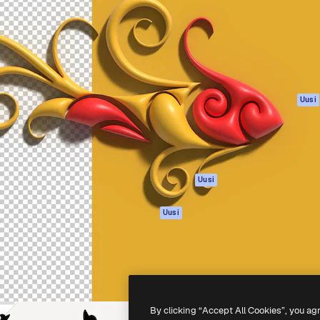
rhaiden töidesi
Spaces
Academy
Yli miljoona tilaajaa
Tekoälyavustaja
Dokumentaatio
mmattilaisten, yritysten,
Tekoälyllä toimiva
Tuki
studioiden joukossa.
kuvageneraattori
Käyttöehdot
Tekoälyllä toimiva
Tietosuojakäytän
videogeneraattori
Alkuperäiset
Uusi
Tekoälyllä toimiva
Evästepolitiikka
äänigeneraattori
Luottamuskesku
Kuvapankkisisältö
Kumppanit
MCP
Yrityksille
Claudelle ja
Uusi
ChatGPT:lle
Agentit
Uusi
API
Mobiilisovellus
Kaikki Magnific-
työkalut
By clicking “Accept All Cookies”, you ag