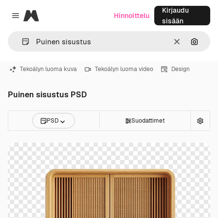
Kirjaudu
Magnific
Hinnoittelu
Close menu
sisään
Selkeä
Hae ku
Tekoälyn luoma kuva
Tekoälyn luoma video
Design
Puinen sisustus PSD
PSD
Suodattimet