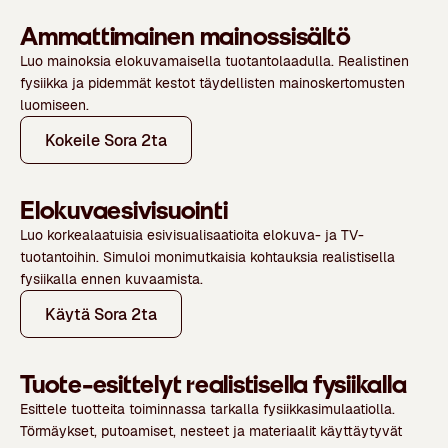
Ammattimainen mainossisältö
Luo mainoksia elokuvamaisella tuotantolaadulla. Realistinen
fysiikka ja pidemmät kestot täydellisten mainoskertomusten
luomiseen.
Kokeile Sora 2ta
Elokuvaesivisuointi
Luo korkealaatuisia esivisualisaatioita elokuva- ja TV-
tuotantoihin. Simuloi monimutkaisia kohtauksia realistisella
fysiikalla ennen kuvaamista.
Käytä Sora 2ta
Tuote-esittelyt realistisella fysiikalla
Esittele tuotteita toiminnassa tarkalla fysiikkasimulaatiolla.
Törmäykset, putoamiset, nesteet ja materiaalit käyttäytyvät