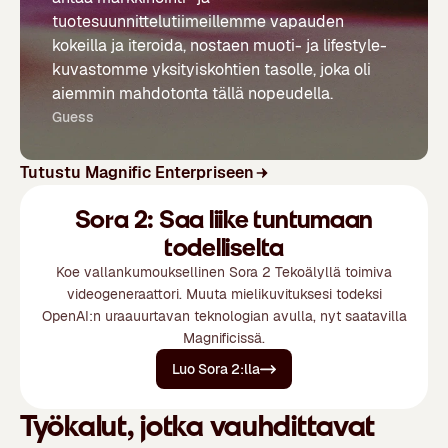
tuotesuunnittelutiimeillemme vapauden
kokeilla ja iteroida, nostaen muoti- ja lifestyle-
kuvastomme yksityiskohtien tasolle, joka oli
aiemmin mahdotonta tällä nopeudella.
Guess
Tutustu Magnific Enterpriseen
Sora 2: Saa liike tuntumaan
todelliselta
Koe vallankumouksellinen Sora 2 Tekoälyllä toimiva
videogeneraattori. Muuta mielikuvituksesi todeksi
OpenAI:n uraauurtavan teknologian avulla, nyt saatavilla
Magnificissä.
Luo Sora 2:lla
Työkalut, jotka vauhdittavat