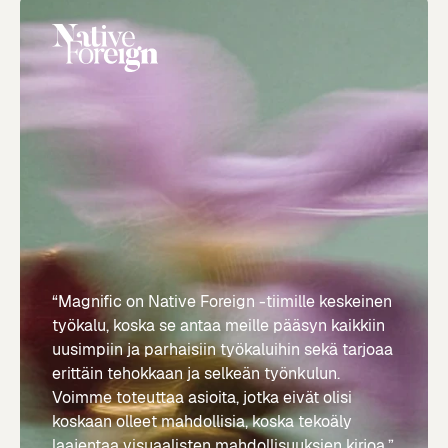
“Magnific on Native Foreign -tiimille keskeinen
työkalu, koska se antaa meille pääsyn kaikkiin
uusimpiin ja parhaisiin työkaluihin sekä tarjoaa
erittäin tehokkaan ja selkeän työnkulun.
Voimme toteuttaa asioita, jotka eivät olisi
koskaan olleet mahdollisia, koska tekoäly
laajentaa visuaalisten mahdollisuuksien kirjoa.”