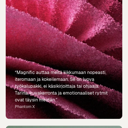
“Magnific auttaa meitä liikkumaan nopeasti,
iteromaan ja kokeilemaan. Se on luova
työkalupakki, ei käsikirjoittaja tai ohjaaja.
Tarina, kuvakerronta ja emotionaaliset rytmit
ovat täysin meidän.”
Phantom X