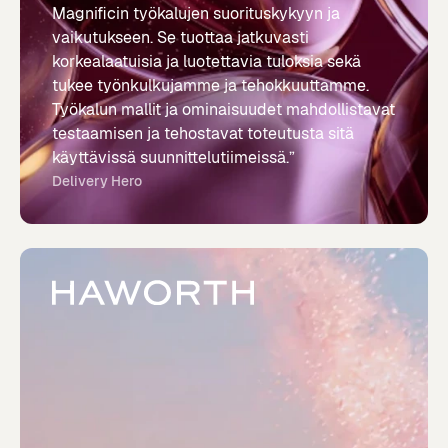
Magnificin työkalujen suorituskykyyn ja
vaikutukseen. Se tuottaa jatkuvasti
korkealaatuisia ja luotettavia tuloksia sekä
tukee työnkulkujamme ja tehokkuuttamme.
Työkalun mallit ja ominaisuudet mahdollistavat
testaamisen ja tehostavat toteutusta sitä
käyttävissä suunnittelutiimeissä.”
Delivery Hero