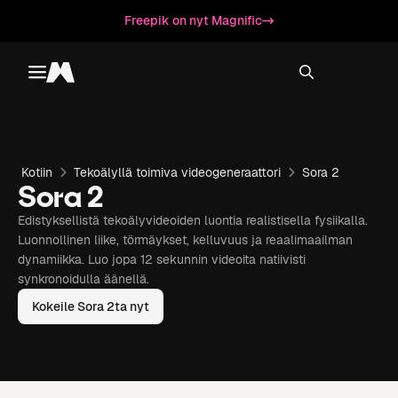
Freepik on nyt Magnific
Toggle menu
Magnific
Kotiin
Tekoälyllä toimiva videogeneraattori
Sora 2
Sora 2
Edistyksellistä tekoälyvideoiden luontia realistisella fysiikalla.
Luonnollinen liike, törmäykset, kelluvuus ja reaalimaailman
dynamiikka. Luo jopa 12 sekunnin videoita natiivisti
synkronoidulla äänellä.
Kokeile Sora 2ta nyt