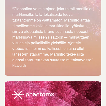
“Globaalina valmistajana, joka toimii monilla eri
markkinoilla, kyky lokalisoida luova
tuotantomme on välttämätön. Magnific antaa
tiimeillemme kaikilla markkinoilla työkalut
siirtyä globaalista brändisuunnasta nopeasti
markkinavalmiiseen sisältöön — mukauttaen
visuaaleja paikallisille yleisöille. Ajattele
globaalisti, toimi paikallisesti on aina ollut
lähestymistapamme; Magnific tekee siitä
aidosti toteutettavaa suuressa mittakaavassa.”
Haworth