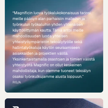
“Magnificin luova työkalukokonaisuus tarjosi
meille pääsyn alan parhaisiin malleihin ja
työnkulun työkaluihin yhden yhtenäisen
käyttöliittymän kautta. Tämä antoi meille
mahdollisuuden luoda yhteisen
yhteistyöympäristön tekoälytyölle sekä
hallintatyökaluja käytön seuraamiseen
asiakkaiden ja projektien välillä.
Yksinkertaistamalla osastojen ja tiimien välistä
yhteistyötä Magnific on ollut keskeinen
mahdollistaja, kun olemme tuoneet tekoälyn
osaksi työnkulkujamme alusta loppuun.”
RG/A