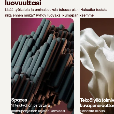
luovuuttasi
Lisää työkaluja ja ominaisuuksia tulossa pian! Haluatko testata
niitä ennen muita? Ryhdy
luovaksi kumppaniksemme
.
Spaces
Tekoälyllä toimi
kuvageneraattor
Yhteistyöhön perustuva
solmupohjainen rajaton kanvaasi
Sanoista kuviin