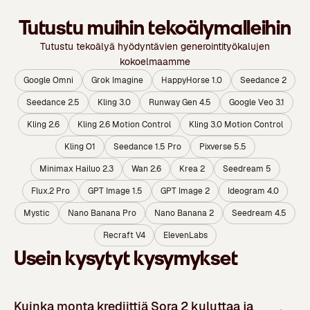
Tutustu muihin tekoälymalleihin
Tutustu tekoälyä hyödyntävien generointityökalujen
kokoelmaamme
Google Omni
Grok Imagine
HappyHorse 1.0
Seedance 2
Seedance 2.5
Kling 3.0
Runway Gen 4.5
Google Veo 3.1
Kling 2.6
Kling 2.6 Motion Control
Kling 3.0 Motion Control
Kling O1
Seedance 1.5 Pro
Pixverse 5.5
Minimax Hailuo 2.3
Wan 2.6
Krea 2
Seedream 5
Flux.2 Pro
GPT Image 1.5
GPT Image 2
Ideogram 4.0
Mystic
Nano Banana Pro
Nano Banana 2
Seedream 4.5
Recraft V4
ElevenLabs
Usein kysytyt kysymykset
Kuinka monta krediittiä Sora 2 kuluttaa ja