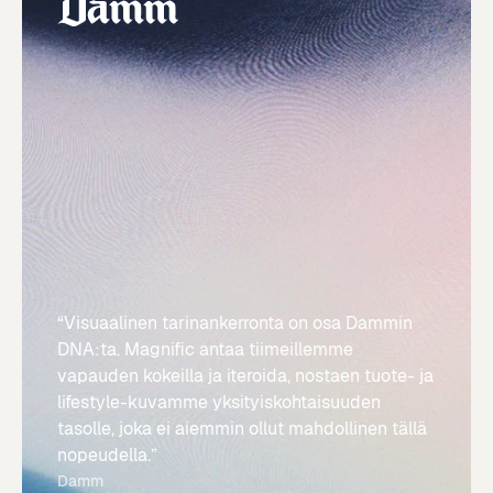
“Visuaalinen tarinankerronta on osa Dammin
DNA:ta. Magnific antaa tiimeillemme
vapauden kokeilla ja iteroida, nostaen tuote- ja
lifestyle-kuvamme yksityiskohtaisuuden
tasolle, joka ei aiemmin ollut mahdollinen tällä
nopeudella.”
Damm