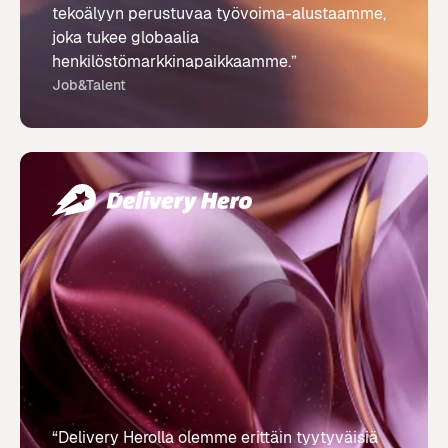
tekoälyyn perustuvaa työvoima-alustaamme,
joka tukee globaalia
henkilöstömarkkinapaikkaamme.”
Job&Talent
“Delivery Herolla olemme erittäin tyytyväisiä