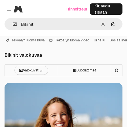
Kirjaudu
Magnific
Hinnoittelu
Close menu
sisään
Selkeä
Hae ku
Tekoälyn luoma kuva
Tekoälyn luoma video
Urheilu
Sosiaaline
Bikinit valokuvaa
Valokuvat
Suodattimet