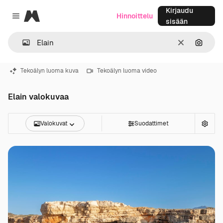
Kirjaudu
Magnific
Hinnoittelu
Close menu
sisään
Selkeä
Hae ku
Tekoälyn luoma kuva
Tekoälyn luoma video
Elain valokuvaa
Valokuvat
Suodattimet