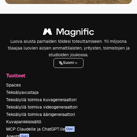
Luova alusta parhaiden töidesi toteuttamiseen. Yli miljoona
tilaajaa luovien alojen ammattilaisten, yritysten, toimistojen ja
studioiden joukossa.
Suomi
Tuotteet
Spaces
Tekoälyavustaja
Tekoälyllä toimiva kuvageneraattori
Tekoälyllä toimiva videogeneraattori
Tekoälyllä toimiva äänigeneraattori
Kuvapankkisisältö
MCP Claudelle ja ChatGPT:lle
Uusi
Agentit
Uusi