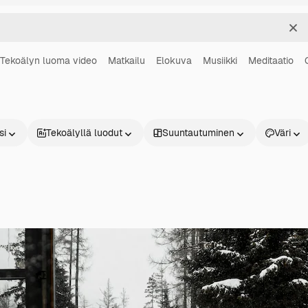
Sel
Tekoälyn luoma video
Matkailu
Elokuva
Musiikki
Meditaatio
si
Tekoälyllä luodut
Suuntautuminen
Väri
Tuotteet
Aloita