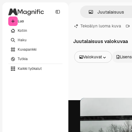
Luo
Tekoälyn luoma kuva
Kotiin
Haku
Juutalaisuus valokuvaa
Kuvapankki
Valokuvat
Lisens
Tutkia
Kaikki kuvat
Kaikki työkalut
Vektorit
Kuvituksia
Valokuvat
PSD
Mallipohja
Mallikuvat
Videot
Videomateriaali
Liikegrafiikka
Videopohjat
Kuvakkeet
3D mallit
Fontit