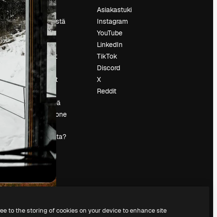
Hinnoittelu
Asiakastuki
Tietoja meistä
Instagram
Reviews
YouTube
Urat
LinkedIn
tö
Hakutrendit
TikTok
Blogi
Discord
Tapahtumat
X
s
Slidesgo
Reddit
Myy sisältöä
Lehdistöhuone
Etsitkö
magnific.ai:ta?
ree to the storing of cookies on your device to enhance site