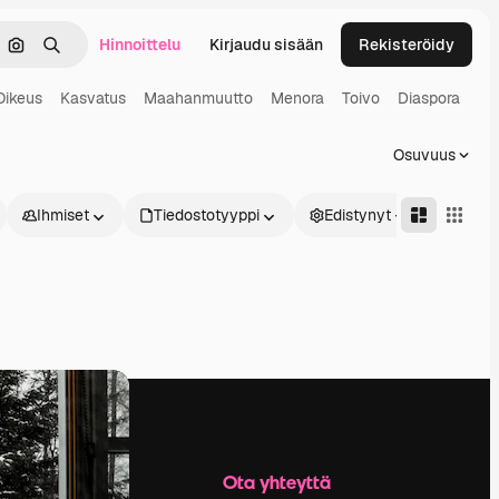
Hinnoittelu
Kirjaudu sisään
Rekisteröidy
keä
Hae kuvan perusteella
Haku
Oikeus
Kasvatus
Maahanmuutto
Menora
Toivo
Diaspora
Osuvuus
Ihmiset
Tiedostotyyppi
Edistynyt
Yritys
Ota yhteyttä