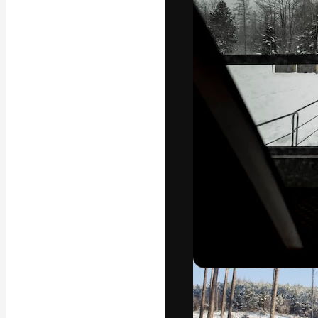
Luova alusta pa
toteuttamiseen. 
luovien alojen a
toimistojen ja 
Suomi