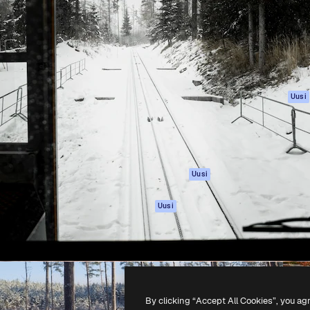
rhaiden töidesi
Spaces
Academy
Yli miljoona tilaajaa
Tekoälyavustaja
Dokumentaatio
mmattilaisten, yritysten,
Tekoälyllä toimiva
Tuki
studioiden joukossa.
kuvageneraattori
Käyttöehdot
Tekoälyllä toimiva
Tietosuojakäytän
videogeneraattori
Alkuperäiset
Uusi
Tekoälyllä toimiva
Evästepolitiikka
äänigeneraattori
Luottamuskesku
Kuvapankkisisältö
Kumppanit
MCP
Yrityksille
Claudelle ja
Uusi
ChatGPT:lle
Agentit
Uusi
API
Mobiilisovellus
Kaikki Magnific-
työkalut
By clicking “Accept All Cookies”, you ag