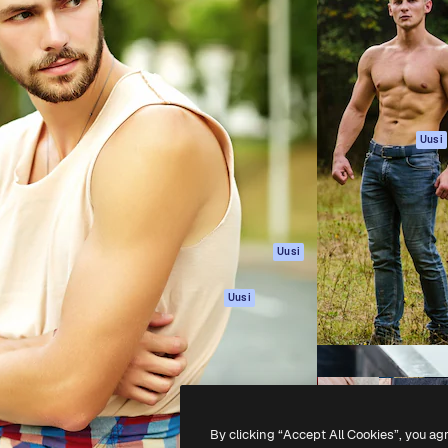
rhaiden töidesi
Spaces
Academy
Yli miljoona tilaajaa
Tekoälyavustaja
Dokumentaatio
mmattilaisten, yritysten,
Tekoälyllä toimiva
Tuki
studioiden joukossa.
kuvageneraattori
Käyttöehdot
Tekoälyllä toimiva
Tietosuojakäytän
videogeneraattori
Alkuperäiset
Uusi
Tekoälyllä toimiva
Evästepolitiikka
äänigeneraattori
Luottamuskesku
Kuvapankkisisältö
Kumppanit
MCP
Yrityksille
Claudelle ja
Uusi
ChatGPT:lle
Agentit
Uusi
API
Mobiilisovellus
Kaikki Magnific-
työkalut
By clicking “Accept All Cookies”, you ag