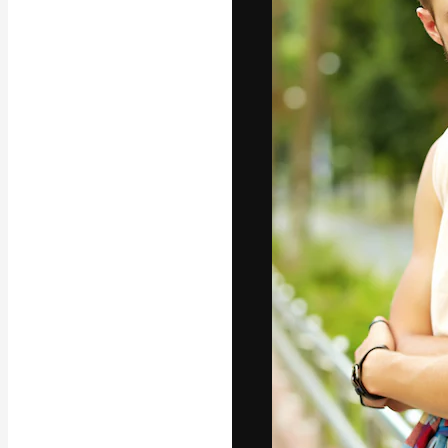
Luova alusta pa
toteuttamiseen. 
luovien alojen a
toimistojen ja 
Suomi