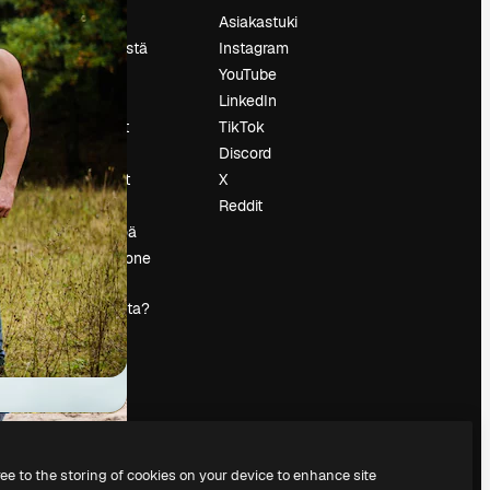
Hinnoittelu
Asiakastuki
Tietoja meistä
Instagram
Reviews
YouTube
Urat
LinkedIn
tö
Hakutrendit
TikTok
Blogi
Discord
Tapahtumat
X
s
Slidesgo
Reddit
Myy sisältöä
Lehdistöhuone
Etsitkö
magnific.ai:ta?
ree to the storing of cookies on your device to enhance site