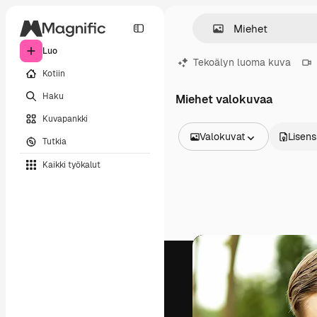
Luo
Tekoälyn luoma kuva
Kotiin
Haku
Miehet valokuvaa
Kuvapankki
Valokuvat
Lisens
Tutkia
Kaikki kuvat
Kaikki työkalut
Vektorit
Kuvituksia
Valokuvat
PSD
Mallipohja
Mallikuvat
Videot
Videomateriaali
Liikegrafiikka
Videopohjat
Kuvakkeet
3D mallit
Fontit