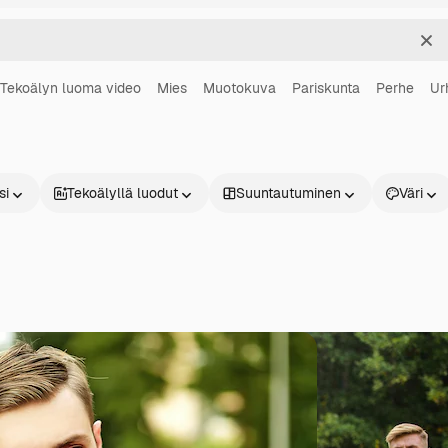
Sel
Tekoälyn luoma video
Mies
Muotokuva
Pariskunta
Perhe
Ur
si
Tekoälyllä luodut
Suuntautuminen
Väri
Tuotteet
Aloita