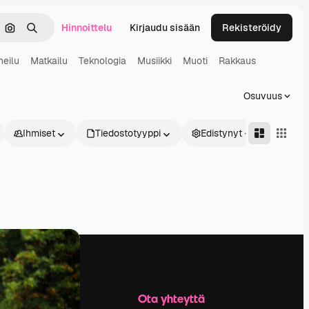
Hinnoittelu
Kirjaudu sisään
Rekisteröidy
keä
Hae kuvan perusteella
Haku
heilu
Matkailu
Teknologia
Musiikki
Muoti
Rakkaus
Osuvuus
Ihmiset
Tiedostotyyppi
Edistynyt
Yritys
Ota yhteyttä