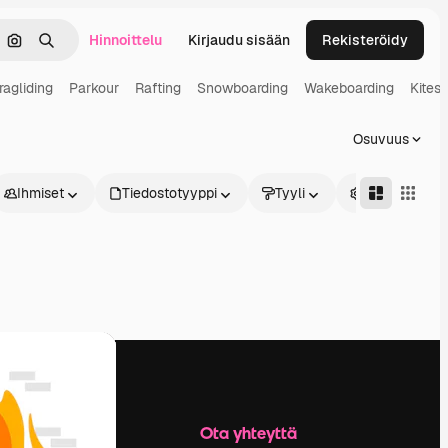
Hinnoittelu
Kirjaudu sisään
Rekisteröidy
keä
Hae kuvan perusteella
Haku
ragliding
Parkour
Rafting
Snowboarding
Wakeboarding
Kitesu
Osuvuus
Ihmiset
Tiedostotyyppi
Tyyli
Edistynyt
Yritys
Ota yhteyttä