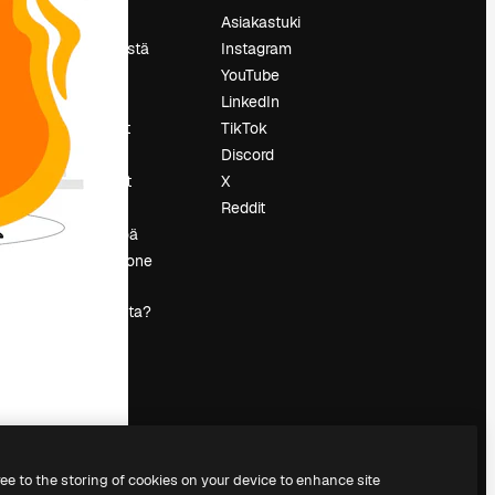
Hinnoittelu
Asiakastuki
Tietoja meistä
Instagram
Reviews
YouTube
Urat
LinkedIn
tö
Hakutrendit
TikTok
Blogi
Discord
Tapahtumat
X
s
Slidesgo
Reddit
Myy sisältöä
Lehdistöhuone
Etsitkö
magnific.ai:ta?
ree to the storing of cookies on your device to enhance site