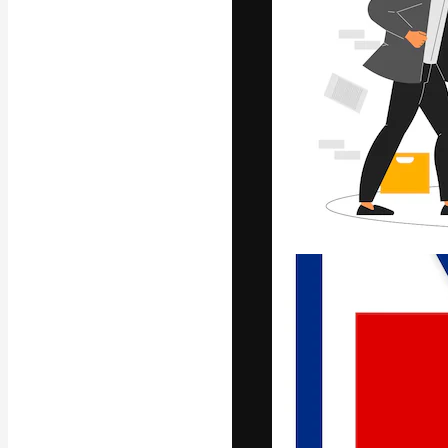
Luova alusta pa
toteuttamiseen. 
luovien alojen a
toimistojen ja 
Suomi