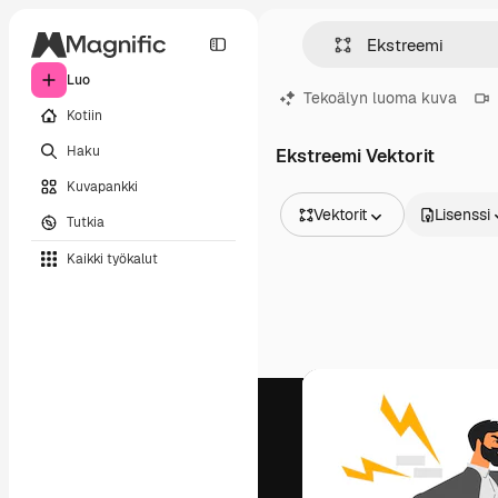
Luo
Tekoälyn luoma kuva
Kotiin
Haku
Ekstreemi Vektorit
Kuvapankki
Vektorit
Lisenssi
Tutkia
Kaikki kuvat
Kaikki työkalut
Vektorit
Kuvituksia
Valokuvat
PSD
Mallipohja
Mallikuvat
Videot
Videomateriaali
Liikegrafiikka
Videopohjat
Kuvakkeet
3D mallit
Fontit