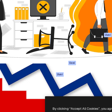
rhaiden töidesi
Spaces
Academy
Yli miljoona tilaajaa
Tekoälyavustaja
Dokumentaatio
mmattilaisten, yritysten,
Tekoälyllä toimiva
Tuki
studioiden joukossa.
kuvageneraattori
Käyttöehdot
Tekoälyllä toimiva
Tietosuojakäytän
videogeneraattori
Alkuperäiset
Uusi
Tekoälyllä toimiva
Evästepolitiikka
äänigeneraattori
Luottamuskesku
Kuvapankkisisältö
Kumppanit
MCP
Yrityksille
Claudelle ja
Uusi
ChatGPT:lle
Agentit
Uusi
API
Mobiilisovellus
Kaikki Magnific-
työkalut
By clicking “Accept All Cookies”, you ag