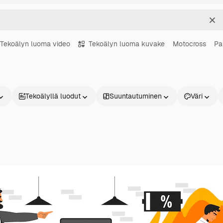
Sel
Tekoälyn luoma video
Tekoälyn luoma kuvake
Motocross
Pa
Tekoälyllä luodut
Suuntautuminen
Väri
Tuotteet
Aloita