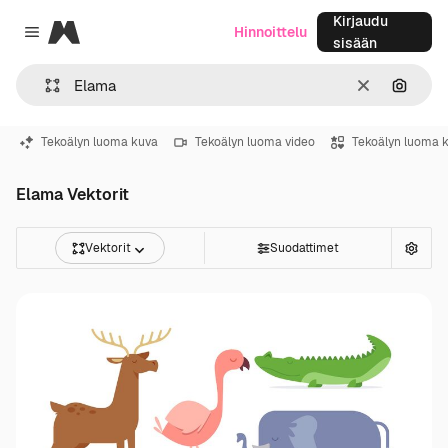
Kirjaudu
Magnific
Hinnoittelu
Close menu
sisään
Selkeä
Hae ku
Tekoälyn luoma kuva
Tekoälyn luoma video
Tekoälyn luoma 
Elama Vektorit
Vektorit
Suodattimet