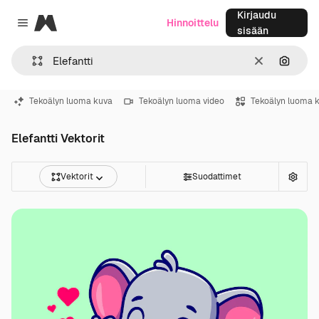
Kirjaudu
Magnific
Hinnoittelu
Close menu
sisään
Selkeä
Hae ku
Tekoälyn luoma kuva
Tekoälyn luoma video
Tekoälyn luoma 
Elefantti Vektorit
Vektorit
Suodattimet