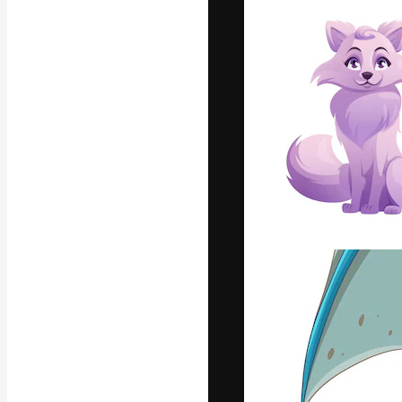
Luova alusta pa
toteuttamiseen. 
luovien alojen a
toimistojen ja 
Suomi