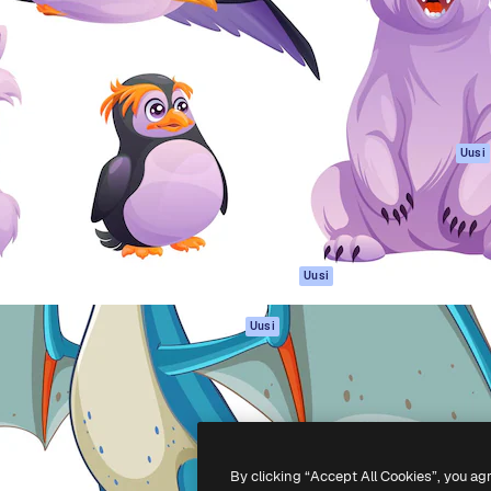
rhaiden töidesi
Spaces
Academy
Yli miljoona tilaajaa
Tekoälyavustaja
Dokumentaatio
mmattilaisten, yritysten,
Tekoälyllä toimiva
Tuki
studioiden joukossa.
kuvageneraattori
Käyttöehdot
Tekoälyllä toimiva
Tietosuojakäytän
videogeneraattori
Alkuperäiset
Uusi
Tekoälyllä toimiva
Evästepolitiikka
äänigeneraattori
Luottamuskesku
Kuvapankkisisältö
Kumppanit
MCP
Yrityksille
Claudelle ja
Uusi
ChatGPT:lle
Agentit
Uusi
API
Mobiilisovellus
Kaikki Magnific-
työkalut
By clicking “Accept All Cookies”, you ag