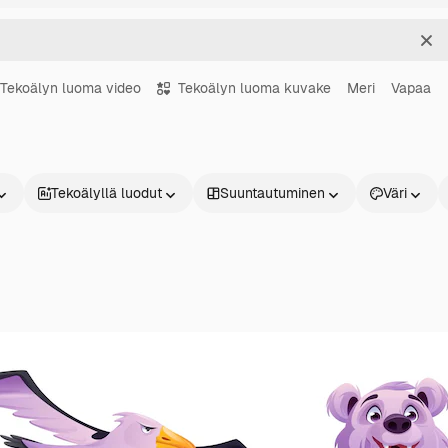
Sel
Tekoälyn luoma video
Tekoälyn luoma kuvake
Meri
Vapaa
Tekoälyllä luodut
Suuntautuminen
Väri
Tuotteet
Aloita