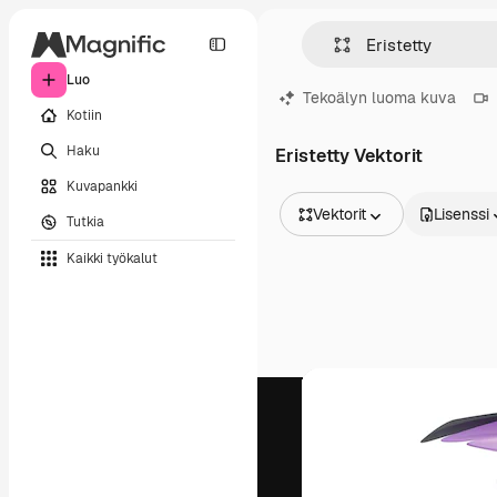
Luo
Tekoälyn luoma kuva
Kotiin
Haku
Eristetty Vektorit
Kuvapankki
Vektorit
Lisenssi
Tutkia
Kaikki kuvat
Kaikki työkalut
Vektorit
Kuvituksia
Valokuvat
PSD
Mallipohja
Mallikuvat
Videot
Videomateriaali
Liikegrafiikka
Videopohjat
Kuvakkeet
3D mallit
Fontit