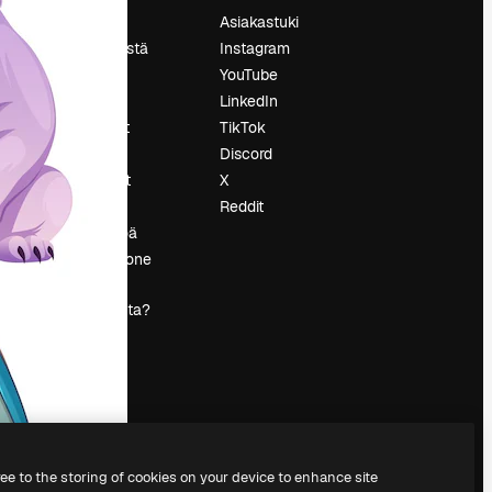
Hinnoittelu
Asiakastuki
Tietoja meistä
Instagram
Reviews
YouTube
Urat
LinkedIn
tö
Hakutrendit
TikTok
Blogi
Discord
Tapahtumat
X
s
Slidesgo
Reddit
Myy sisältöä
Lehdistöhuone
Etsitkö
magnific.ai:ta?
ree to the storing of cookies on your device to enhance site