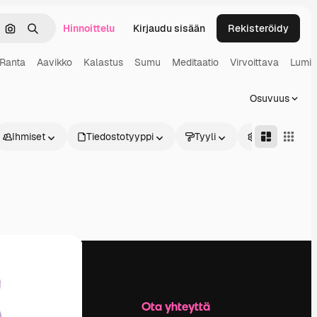
Hinnoittelu
Kirjaudu sisään
Rekisteröidy
keä
Hae kuvan perusteella
Haku
Ranta
Aavikko
Kalastus
Sumu
Meditaatio
Virvoittava
Lumi
Osuvuus
Ihmiset
Tiedostotyyppi
Tyyli
Edistynyt
Yritys
Ota yhteyttä