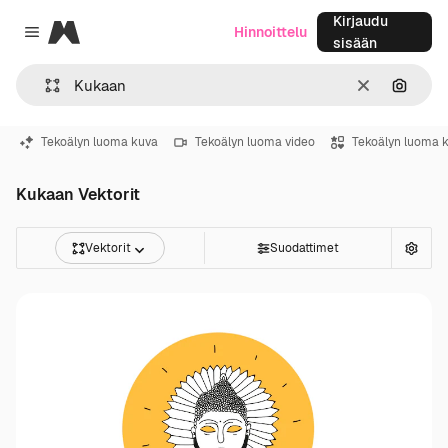
Kirjaudu
Magnific
Hinnoittelu
Close menu
sisään
Selkeä
Hae ku
Tekoälyn luoma kuva
Tekoälyn luoma video
Tekoälyn luoma 
Kukaan Vektorit
Vektorit
Suodattimet