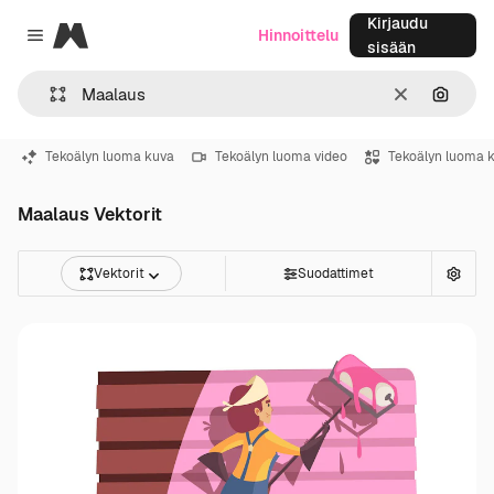
Kirjaudu
Magnific
Hinnoittelu
Close menu
sisään
Selkeä
Hae ku
Tekoälyn luoma kuva
Tekoälyn luoma video
Tekoälyn luoma 
Maalaus Vektorit
Vektorit
Suodattimet