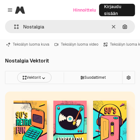
Kirjaudu
Magnific
Hinnoittelu
Close menu
sisään
Selkeä
Hae ku
Tekoälyn luoma kuva
Tekoälyn luoma video
Tekoälyn luoma 
Nostalgia Vektorit
Vektorit
Suodattimet