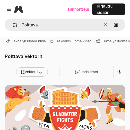
Kirjaudu
Magnific
Hinnoittelu
Close menu
sisään
Selkeä
Hae ku
Tekoälyn luoma kuva
Tekoälyn luoma video
Tekoälyn luoma 
Polttava Vektorit
Vektorit
Suodattimet