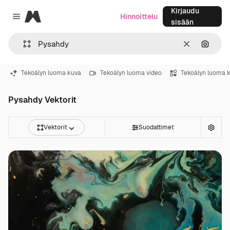
Kirjaudu
Magnific
Hinnoittelu
Close menu
sisään
Selkeä
Hae ku
Tekoälyn luoma kuva
Tekoälyn luoma video
Tekoälyn luoma 
Pysahdy Vektorit
Vektorit
Suodattimet