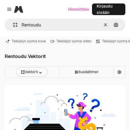
Kirjaudu
Magnific
Hinnoittelu
Close menu
sisään
Selkeä
Hae ku
Tekoälyn luoma kuva
Tekoälyn luoma video
Tekoälyn luoma 
Rentoudu Vektorit
Vektorit
Suodattimet