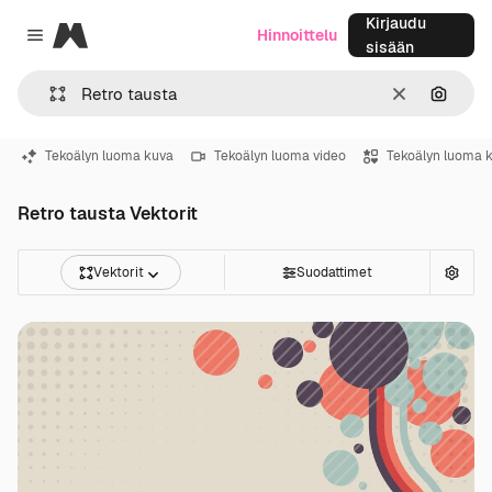
Kirjaudu
Magnific
Hinnoittelu
Close menu
sisään
Selkeä
Hae ku
Tekoälyn luoma kuva
Tekoälyn luoma video
Tekoälyn luoma 
Retro tausta Vektorit
Vektorit
Suodattimet