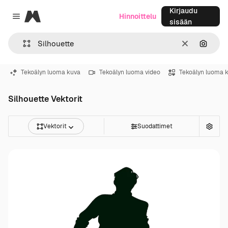
Kirjaudu
Magnific
Hinnoittelu
Close menu
sisään
Selkeä
Hae ku
Tekoälyn luoma kuva
Tekoälyn luoma video
Tekoälyn luoma 
Silhouette Vektorit
Vektorit
Suodattimet