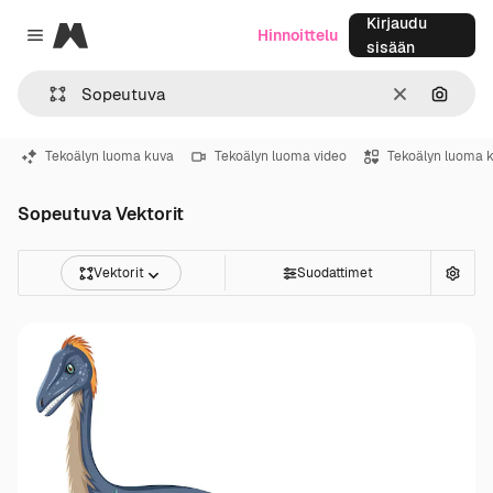
Kirjaudu
Magnific
Hinnoittelu
Close menu
sisään
Selkeä
Hae ku
Tekoälyn luoma kuva
Tekoälyn luoma video
Tekoälyn luoma 
Sopeutuva Vektorit
Vektorit
Suodattimet