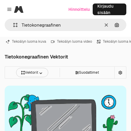
Kirjaudu
Magnific
Hinnoittelu
Close menu
sisään
Selkeä
Hae ku
Tekoälyn luoma kuva
Tekoälyn luoma video
Tekoälyn luoma 
Tietokonegraafinen Vektorit
Vektorit
Suodattimet