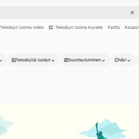
Sel
Tekoälyn luoma video
Tekoälyn luoma kuvake
Kartta
Kaupun
Tekoälyllä luodut
Suuntautuminen
Väri
Tuotteet
Aloita