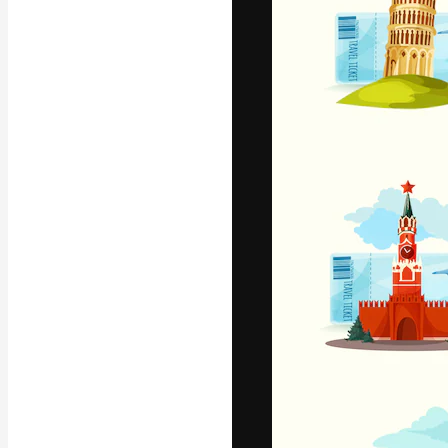
Luova alusta pa
toteuttamiseen. 
luovien alojen a
toimistojen ja 
Suomi