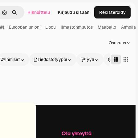
Hinnoittelu
Kirjaudu sisään
Rekisteröidy
keä
Hae kuvan perusteella
Haku
ki
Euroopan unioni
Lippu
Ilmastonmuutos
Maapallo
Armeija
Osuvuus
Ihmiset
Tiedostotyyppi
Tyyli
Edistynyt
Yritys
Ota yhteyttä