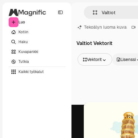
Luo
Tekoälyn luoma kuva
Kotiin
Haku
Valtiot Vektorit
Kuvapankki
Vektorit
Lisenssi
Tutkia
Kaikki kuvat
Kaikki työkalut
Vektorit
Kuvituksia
Valokuvat
PSD
Mallipohja
Mallikuvat
Videot
Videomateriaali
Liikegrafiikka
Videopohjat
Kuvakkeet
3D mallit
Fontit