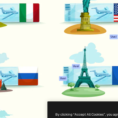
rhaiden töidesi
Spaces
Academy
Yli miljoona tilaajaa
Tekoälyavustaja
Dokumentaatio
mmattilaisten, yritysten,
Tekoälyllä toimiva
Tuki
studioiden joukossa.
kuvageneraattori
Käyttöehdot
Tekoälyllä toimiva
Tietosuojakäytän
videogeneraattori
Alkuperäiset
Uusi
Tekoälyllä toimiva
Evästepolitiikka
äänigeneraattori
Luottamuskesku
Kuvapankkisisältö
Kumppanit
MCP
Yrityksille
Claudelle ja
Uusi
ChatGPT:lle
Agentit
Uusi
API
Mobiilisovellus
Kaikki Magnific-
työkalut
By clicking “Accept All Cookies”, you ag