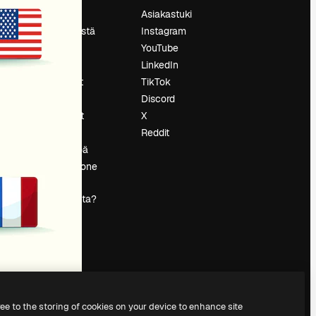
Hinnoittelu
Asiakastuki
Tietoja meistä
Instagram
Reviews
YouTube
Urat
LinkedIn
tö
Hakutrendit
TikTok
Blogi
Discord
Tapahtumat
X
s
Slidesgo
Reddit
Myy sisältöä
Lehdistöhuone
Etsitkö
magnific.ai:ta?
ree to the storing of cookies on your device to enhance site