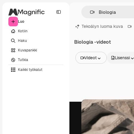
Luo
Tekoälyn luoma kuva
Kotiin
Haku
Biologia -videot
Kuvapankki
Videot
Lisenssi
Tutkia
Kaikki kuvat
Kaikki työkalut
Vektorit
Kuvituksia
Valokuvat
PSD
Mallipohja
Mallikuvat
Videot
Videomateriaali
Liikegrafiikka
Videopohjat
Kuvakkeet
3D mallit
Fontit