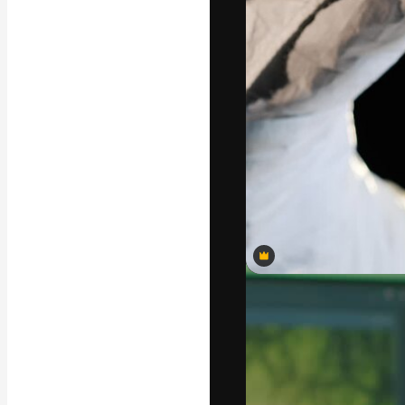
Luova alusta pa
toteuttamiseen. 
luovien alojen a
toimistojen ja 
Suomi
Premium
Premium
Premium
Premium
Premium
Premium
Premium
Premium
Premium
Premium
Premium
Premium
Premium
Premium
Premium
Premium
Premium
Premium
Premium
Premium
Premium
Premium
Premium
Premium
Premium
Premium
Premium
Premium
Premium
Premium
Premium
Premium
Premium
Premium
Premium
Premium
Premium
Premium
Premium
Premium
Premium
Premium
Premium
Premium
Premium
Premium
Premium
Premium
Premium
Premium
Premium
Premium
Premium
Premium
Premium
Premium
Premium
Premium
Premium
Premium
Premium
Premium
Premium
Premium
Premium
Premium
Premium
Premium
Premium
Premium
Premium
Premium
Premium
Premium
Premium
Premium
Premium
Premium
Premium
Premium
Premium
Premium
Premium
Premium
Premium
Premium
Premium
Premium
Tekoälyn luoma
Tekoälyn luoma
Tekoälyn luoma
Tekoälyn luoma
Tekoälyn luoma
Tekoälyn luoma
Tekoälyn luoma
Tekoälyn luoma
Tekoälyn luoma
Tekoälyn luoma
Tekoälyn luoma
Tekoälyn luoma
Tekoälyn luoma
Tekoälyn luoma
Tekoälyn luoma