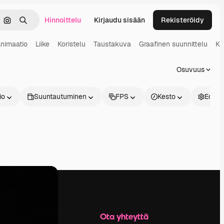
Hinnoittelu
Kirjaudu sisään
Rekisteröidy
keä
Hae kuvan perusteella
Haku
nimaatio
Liike
Koristelu
Taustakuva
Graafinen suunnittelu
Ku
Osuvuus
io
Suuntautuminen
FPS
Kesto
Edist
Yritys
Ota yhteyttä