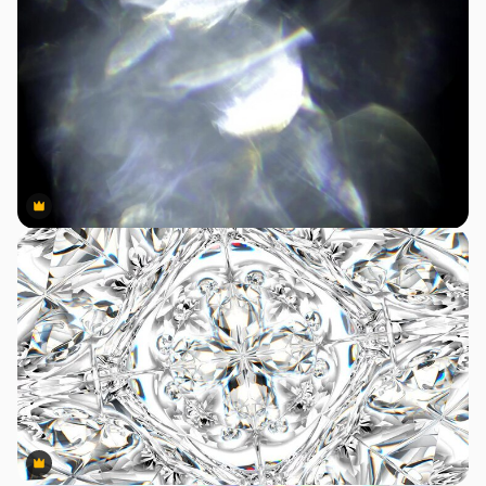
Premium
Premium
Premium
Premium