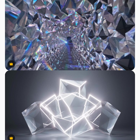
Premium
Premium