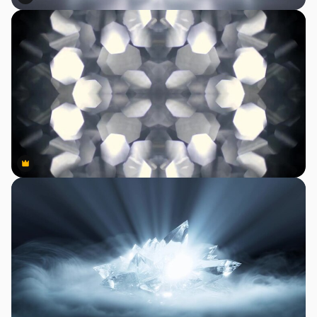
Premium
Premium
Premium
Premium