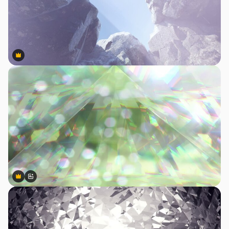
Premium
Premium
Premium
Premium
Tekoälyn luoma