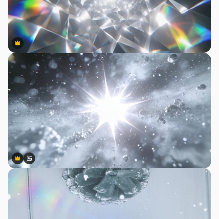
Premium
Premium
Premium
Premium
Tekoälyn luoma