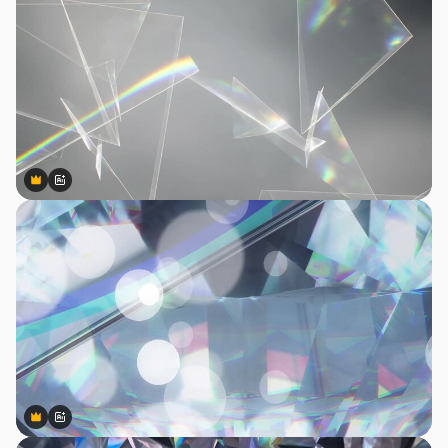
Premium
Premium
Tekoälyn luoma
Premium
Premium
Tekoälyn luoma