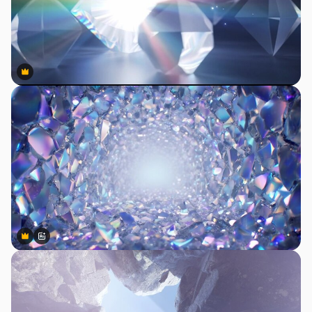
Premium
Premium
Premium
Premium
Tekoälyn luoma