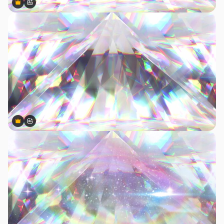
Premium
Premium
Tekoälyn luoma
Premium
Premium
Tekoälyn luoma