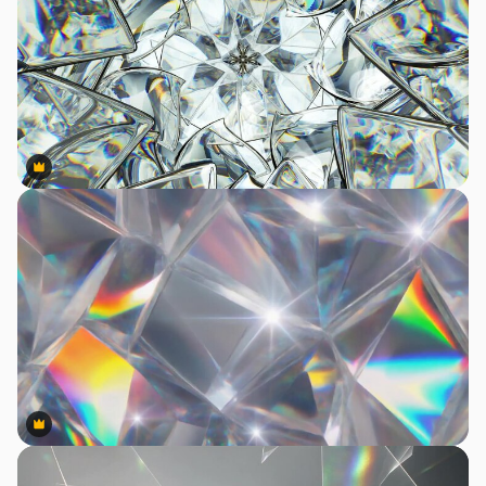
Premium
Premium
Premium
Premium