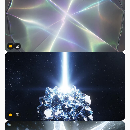
Premium
Premium
Tekoälyn luoma
Premium
Premium
Tekoälyn luoma