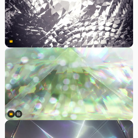
Premium
Premium
Premium
Premium
Tekoälyn luoma