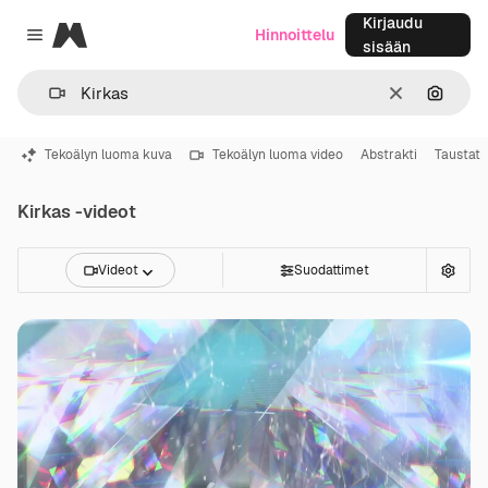
Kirjaudu
Magnific
Hinnoittelu
Close menu
sisään
Selkeä
Hae ku
Tekoälyn luoma kuva
Tekoälyn luoma video
Abstrakti
Taustat
Kirkas -videot
Videot
Suodattimet