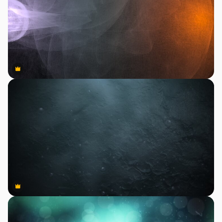
Premium
Premium
Premium
Premium