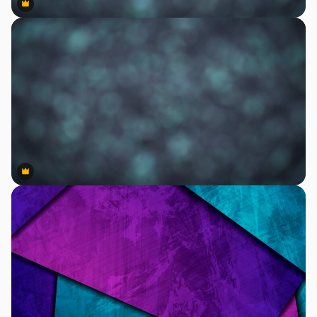
Premium
Premium
Premium
Premium