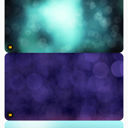
Premium
Premium
Premium
Premium