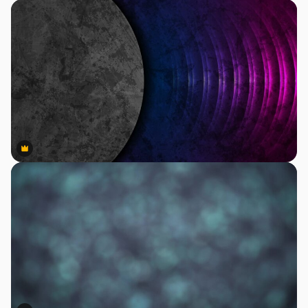
Premium
Premium