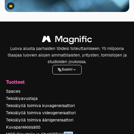
Premium
Premium
Luova alusta parhaiden töidesi toteuttamiseen. Yli miljoona
tilaajaa luovien alojen ammattilaisten, yritysten, toimistojen ja
studioiden joukossa.
Suomi
Tuotteet
Spaces
Tekoälyavustaja
Tekoälyllä toimiva kuvageneraattori
Tekoälyllä toimiva videogeneraattori
Tekoälyllä toimiva äänigeneraattori
Kuvapankkisisältö