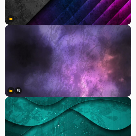
Premium
Premium
Premium
Premium
Tekoälyn luoma