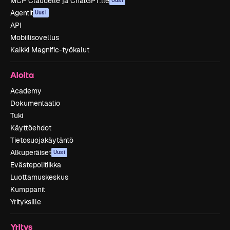
MCP Claudelle ja ChatGPT:lle
Uusi
Agentit
Uusi
API
Mobiilisovellus
Kaikki Magnific-työkalut
Aloita
Academy
Dokumentaatio
Tuki
Käyttöehdot
Tietosuojakäytäntö
Alkuperäiset
Uusi
Evästepolitiikka
Luottamuskeskus
Kumppanit
Yrityksille
Yritys