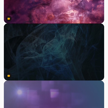
Premium
Premium
Premium
Premium