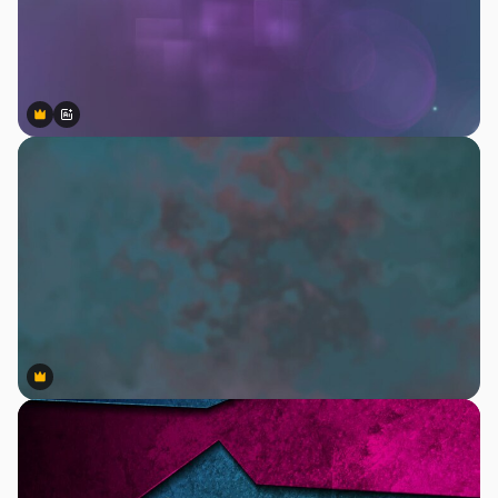
Premium
Premium
Tekoälyn luoma
Premium
Premium