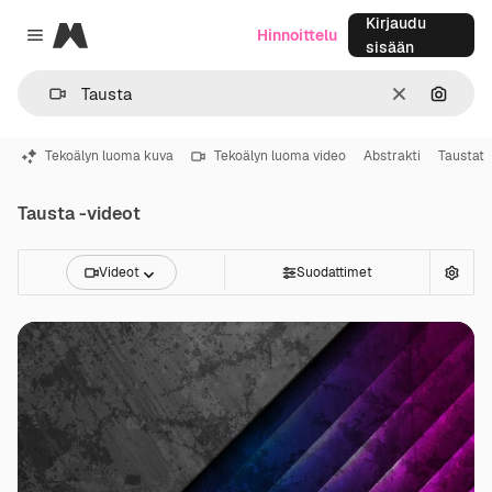
Kirjaudu
Magnific
Hinnoittelu
Close menu
sisään
Selkeä
Hae ku
Tekoälyn luoma kuva
Tekoälyn luoma video
Abstrakti
Taustat
Tausta -videot
Videot
Suodattimet