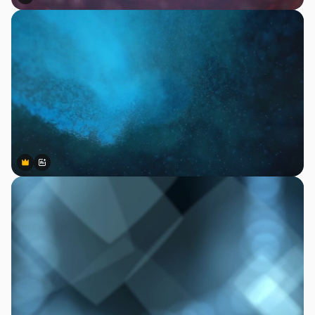
Premium
Premium
Premium
Premium
Tekoälyn luoma