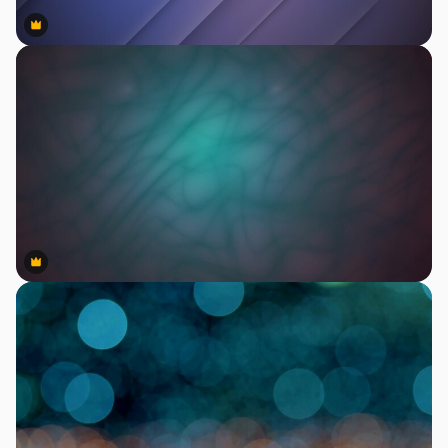
Premium
Premium
Premium
Premium