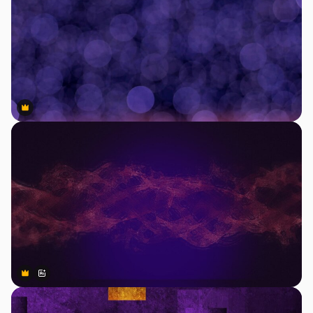
Premium
Premium
Premium
Premium
Tekoälyn luoma