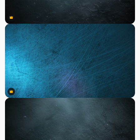
Premium
Premium
Premium
Premium