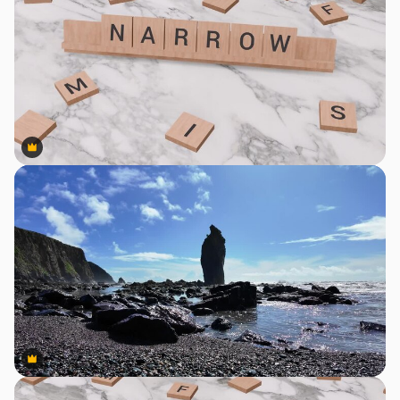
Premium
Premium
Premium
Premium