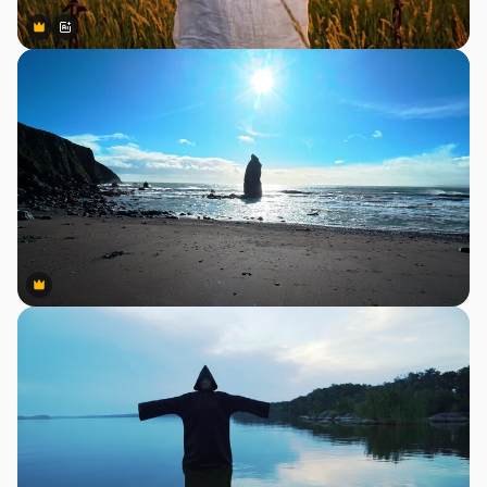
Premium
Premium
Tekoälyn luoma
Premium
Premium