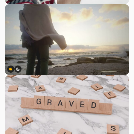
Premium
Premium
Premium
Premium
Tekoälyn luoma