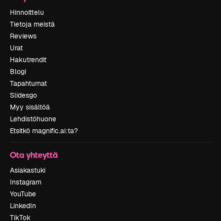
Hinnoittelu
Tietoja meistä
Reviews
Urat
Hakutrendit
Blogi
Tapahtumat
Slidesgo
Myy sisältöä
Lehdistöhuone
Etsitkö magnific.ai:ta?
Ota yhteyttä
Asiakastuki
Instagram
YouTube
LinkedIn
TikTok