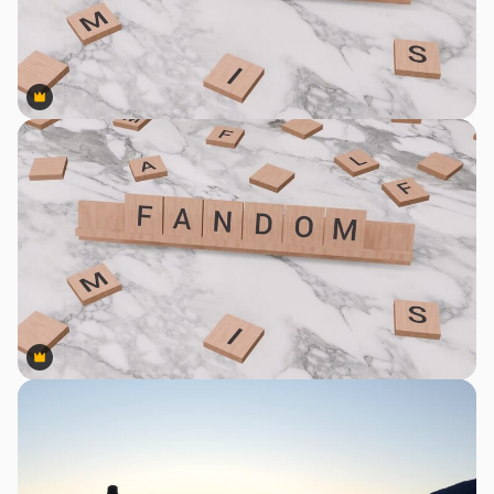
Premium
Premium
Premium
Premium