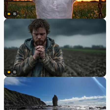
Premium
Premium
Tekoälyn luoma
Premium
Premium
Tekoälyn luoma