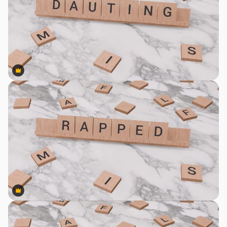
Premium
Premium
Premium
Premium