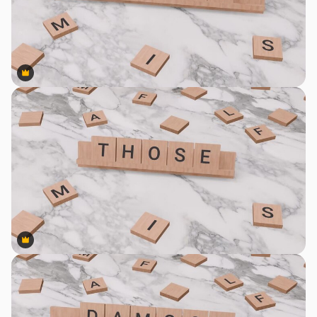
Premium
Premium
Premium
Premium