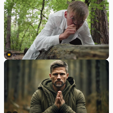
Premium
Premium