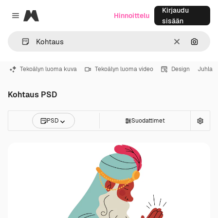
Kirjaudu
Magnific
Hinnoittelu
Close menu
sisään
Selkeä
Hae ku
Tekoälyn luoma kuva
Tekoälyn luoma video
Design
Juhla
Kohtaus PSD
PSD
Suodattimet