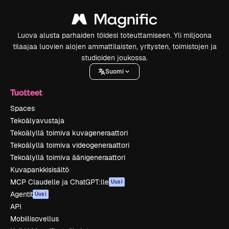
Luova alusta parhaiden töidesi toteuttamiseen. Yli miljoona
tilaajaa luovien alojen ammattilaisten, yritysten, toimistojen ja
studioiden joukossa.
Suomi
Tuotteet
Spaces
Tekoälyavustaja
Tekoälyllä toimiva kuvageneraattori
Tekoälyllä toimiva videogeneraattori
Tekoälyllä toimiva äänigeneraattori
Kuvapankkisisältö
MCP Claudelle ja ChatGPT:lle
Uusi
Agentit
Uusi
API
Mobiilisovellus