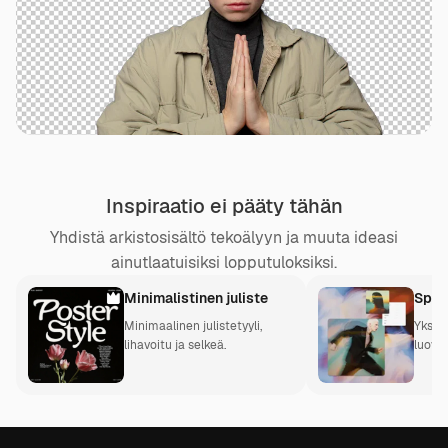
Inspiraatio ei pääty tähän
Yhdistä arkistosisältö tekoälyyn ja muuta ideasi
ainutlaatuisiksi lopputuloksiksi.
Minimalistinen juliste
Spac
Minimaalinen julistetyyli,
Yksi j
lihavoitu ja selkeä.
luova