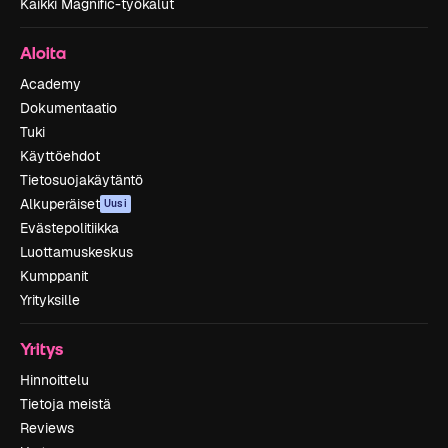
Kaikki Magnific-työkalut
Aloita
Academy
Dokumentaatio
Tuki
Käyttöehdot
Tietosuojakäytäntö
Alkuperäiset
Uusi
Evästepolitiikka
Luottamuskeskus
Kumppanit
Yrityksille
Yritys
Hinnoittelu
Tietoja meistä
Reviews