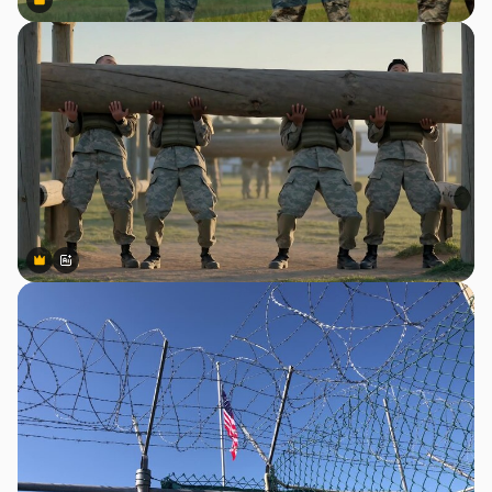
Premium
Premium
Premium
Premium
Tekoälyn luoma