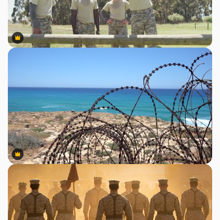
Premium
Premium
Premium
Premium