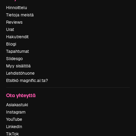
Hinnoittelu
Tietoja meistä
Reviews
Urat
Hakutrendit
Blogi
Tapahtumat
Slidesgo
Myy sisältöä
Lehdistöhuone
Etsitkö magnific.ai:ta?
Ota yhteyttä
Asiakastuki
Instagram
YouTube
LinkedIn
TikTok