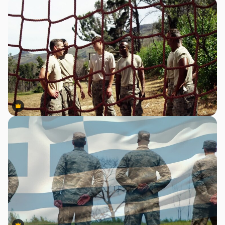
Premium
Premium