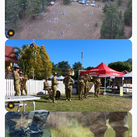
Premium
Premium
Premium
Premium