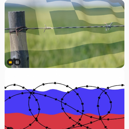
Premium
Premium
Tekoälyn luoma