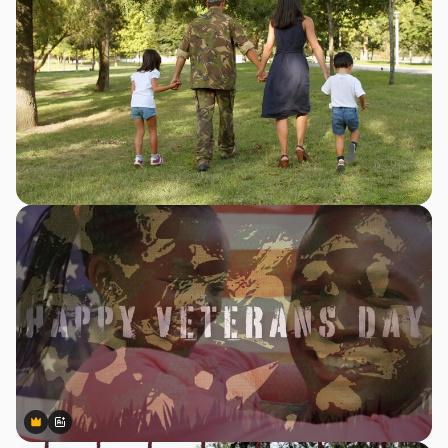
Premium
Premium
Tekoälyn luoma