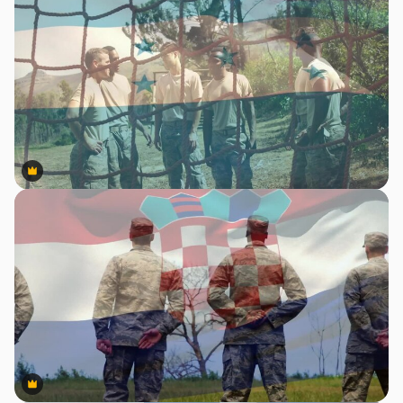
Premium
Premium
Premium
Premium