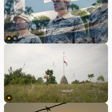
Premium
Premium
Tekoälyn luoma
Premium
Premium