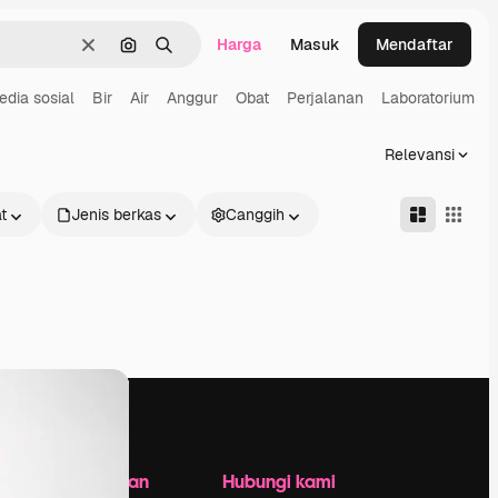
Harga
Masuk
Mendaftar
Jernih
Pencarian berdasarkan gambar
Mencari
edia sosial
Bir
Air
Anggur
Obat
Perjalanan
Laboratorium
Relevansi
t
Jenis berkas
Canggih
Perusahaan
Hubungi kami