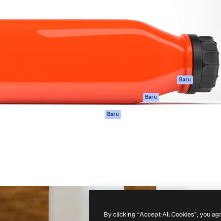
if untuk mengarahkan karya
Spaces
Academy
ebih dari 1 juta pelanggan
Asisten AI
Dokumentasi
reatif, perusahaan, agensi,
Generator gambar
Dukungan
AI
Ketentuan
nesia
Generator video AI
Penggunaan
Generator suara AI
Kebijakan privasi
Konten stok
Asli
Baru
MCP untuk
Kebijakan Cookie
Baru
Claude/ChatGPT
Pusat kepercaya
Agen
Baru
Afiliasi
API
Enterprise
Aplikasi seluler
Semua alat
Magnific
-
2026
Freepik Company S.L.U.
Hak cipta dilindungi undang-undang
.
By clicking “Accept All Cookies”, you ag