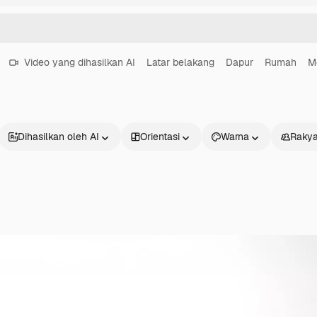
Video yang dihasilkan AI
Latar belakang
Dapur
Rumah
M
Dihasilkan oleh AI
Orientasi
Warna
Rakya
Produk
Mulai