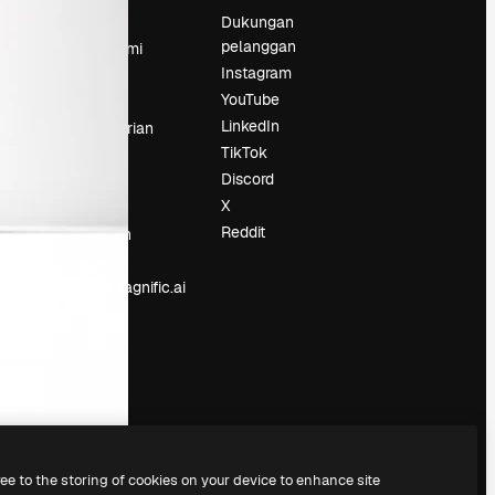
Harga
Dukungan
pelanggan
Tentang kami
Instagram
Reviews
YouTube
Karier
LinkedIn
Tren pencarian
TikTok
Blog
Discord
Acara
X
Slidesgo
an
Reddit
Jual konten
Ruang pers
Mencari magnific.ai
ree to the storing of cookies on your device to enhance site