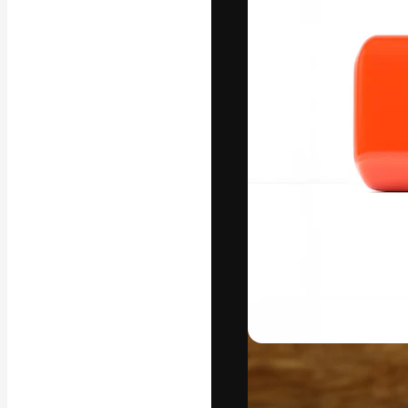
Platform kreat
terbaik Anda. L
dari kalangan k
dan studio.
Bahasa Indo
Copyright © 2010