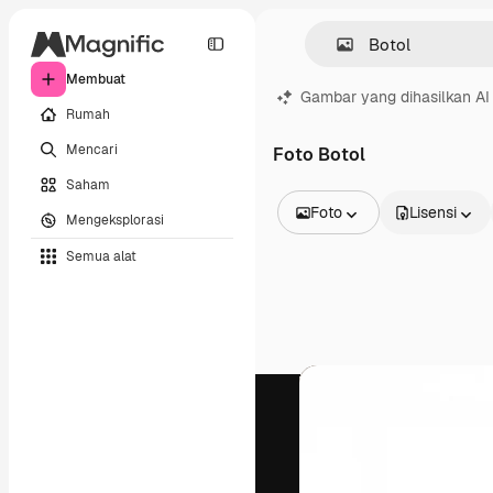
Membuat
Gambar yang dihasilkan AI
Rumah
Mencari
Foto Botol
Saham
Foto
Lisensi
Mengeksplorasi
Semua Gambar
Semua alat
Vektor
Ilustrasi
Foto
PSD
Templat
Mockup
Video
Rekaman
Grafik gerak
Templat video
Ikon
Model 3D
Huruf