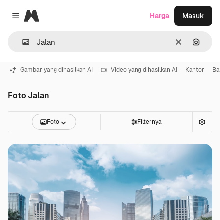
Magnific
Harga
Masuk
Close menu
Jernih
Pencar
Gambar yang dihasilkan AI
Video yang dihasilkan AI
Kantor
Ba
Foto Jalan
Foto
Filternya