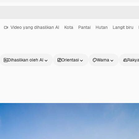
Video yang dihasilkan AI
Kota
Pantai
Hutan
Langit biru
Dihasilkan oleh AI
Orientasi
Warna
Rakya
Produk
Mulai