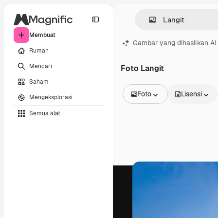
Membuat
Gambar yang dihasilkan AI
Rumah
Mencari
Foto Langit
Saham
Foto
Lisensi
Mengeksplorasi
Semua Gambar
Semua alat
Vektor
Ilustrasi
Foto
PSD
Templat
Mockup
Video
Rekaman
Grafik gerak
Templat video
Ikon
Model 3D
Huruf