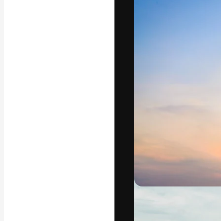
Platform kreat
terbaik Anda. L
dari kalangan k
dan studio.
Bahasa Indo
Copyright © 2010