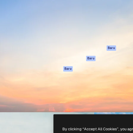
if untuk mengarahkan karya
Spaces
Academy
ebih dari 1 juta pelanggan
Asisten AI
Dokumentasi
reatif, perusahaan, agensi,
Generator gambar
Dukungan
AI
Ketentuan
nesia
Generator video AI
Penggunaan
Generator suara AI
Kebijakan privasi
Konten stok
Asli
Baru
MCP untuk
Kebijakan Cookie
Baru
Claude/ChatGPT
Pusat kepercaya
Agen
Baru
Afiliasi
API
Enterprise
Aplikasi seluler
Semua alat
Magnific
-
2026
Freepik Company S.L.U.
Hak cipta dilindungi undang-undang
.
By clicking “Accept All Cookies”, you ag