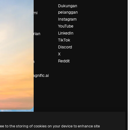
Harga
Dukungan
pelanggan
Tentang kami
Instagram
Reviews
YouTube
Karier
LinkedIn
Tren pencarian
TikTok
Blog
Discord
Acara
X
Slidesgo
an
Reddit
Jual konten
Ruang pers
Mencari magnific.ai
ree to the storing of cookies on your device to enhance site