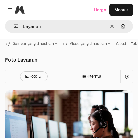
Magnific
Harga
Masuk
Close menu
Jernih
Pencar
Gambar yang dihasilkan AI
Video yang dihasilkan AI
Cloud
Tek
Foto Layanan
Foto
Filternya